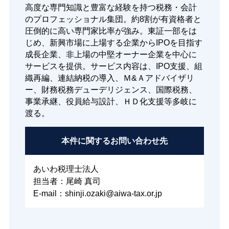
高度な専門知識と豊富な経験を持つ税務・会計
のプロフェッショナル集団。約8割が有資格者と
圧倒的に高い専門家比率が強み。東証一部をは
じめ、新興市場に上場する企業からIPOを目指す
成長企業、非上場の中堅オーナー企業を中心に
サービスを提供。サービス内容は、IPO支援、組
織再編、連結納税の導入、Ｍ&Ａアドバイザリ
ー、財務税務デューデリジェンス、国際税務、
事業承継、役員給与設計、ＨＤ化支援等多岐に
渡る。
本件に関する
お問い合わせ先
あいわ税理士法人
担当者：尾崎 真司
E-mail：shinji.ozaki@aiwa-tax.or.jp