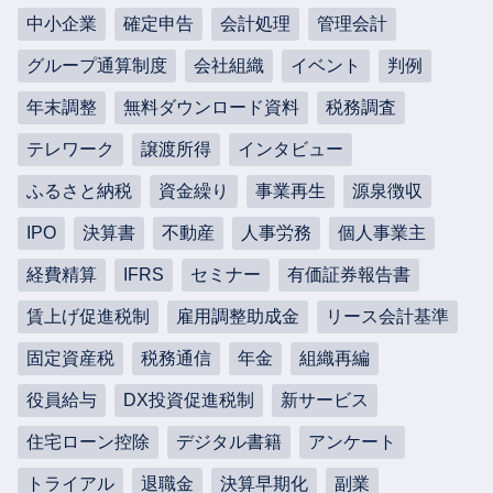
中小企業
確定申告
会計処理
管理会計
グループ通算制度
会社組織
イベント
判例
年末調整
無料ダウンロード資料
税務調査
テレワーク
譲渡所得
インタビュー
ふるさと納税
資金繰り
事業再生
源泉徴収
IPO
決算書
不動産
人事労務
個人事業主
経費精算
IFRS
セミナー
有価証券報告書
賃上げ促進税制
雇用調整助成金
リース会計基準
固定資産税
税務通信
年金
組織再編
役員給与
DX投資促進税制
新サービス
住宅ローン控除
デジタル書籍
アンケート
トライアル
退職金
決算早期化
副業