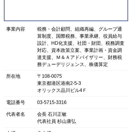
事業内容
税務・会計顧問、組織再編、グループ通
算制度、国際税務、事業承継、役員給与
設計、HD化支援、社団・財団、税務調査
対応、資本政策立案、事業計画・資金調
達支援、Ｍ＆Ａアドバイザリー、財務税
務デューデリジェンス、株価算定
所在地
〒108-0075
東京都港区港南2-5-3
オリックス品川ビル4Ｆ
電話番号
03-5715-3316
代表者名
会長 石川正敏
代表社員 杉山康弘