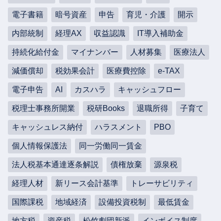
電子書籍
暗号資産
申告
育児・介護
開示
内部統制
経理AX
収益認識
IT導入補助金
持続化給付金
マイナンバー
人材募集
医療法人
減価償却
税効果会計
医療費控除
e-TAX
電子申告
AI
カスハラ
キャッシュフロー
税理士事務所開業
税研Books
退職所得
子育て
キャッシュレス納付
ハラスメント
PBO
個人情報保護法
同一労働同一賃金
法人税基本通達逐条解説
債権放棄
源泉税
経理人材
新リース会計基準
トレーサビリティ
国際課税
地域経済
設備投資税制
最低賃金
地方税
資産税
松竹劇団新派
インボイス制度