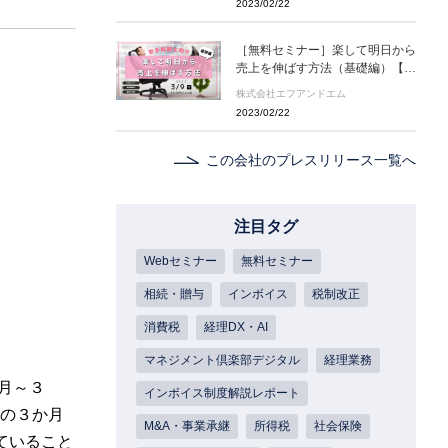
2023/02/22
度」を無料で診断できるサイトを
公開いたしました。
［無料セミナー］楽して明日から
売上を伸ばす方法（基礎編）【若
手税理士向け】〈3/9(木)開催〉
株式会社エフアンドエム
［事前予約制］
2023/02/22
この会社のプレスリリース一覧へ
注目タグ
Webセミナー
無料セミナー
相続・贈与
インボイス
税制改正
消費税
経理DX・AI
マネジメント倶楽部デジタル
経理業務
１月～３
インボイス制度解説レポート
意の３か月
M&A・事業承継
所得税
社会保険
ていること