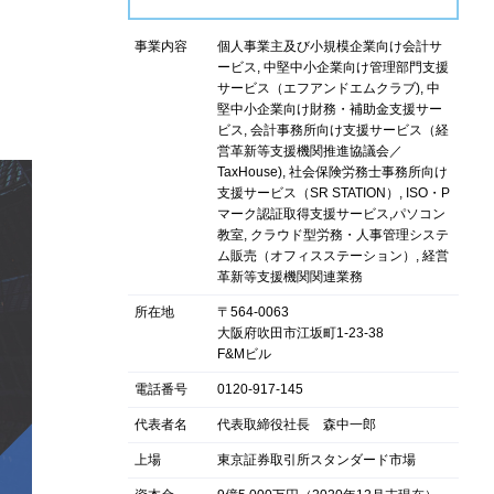
事業内容
個人事業主及び小規模企業向け会計サ
ービス, 中堅中小企業向け管理部門支援
サービス（エフアンドエムクラブ), 中
堅中小企業向け財務・補助金支援サー
ビス, 会計事務所向け支援サービス（経
営革新等支援機関推進協議会／
TaxHouse), 社会保険労務士事務所向け
支援サービス（SR STATION）, ISO・P
マーク認証取得支援サービス,パソコン
教室, クラウド型労務・人事管理システ
ム販売（オフィスステーション）, 経営
革新等支援機関関連業務
所在地
〒564-0063
大阪府吹田市江坂町1-23-38
F&Mビル
電話番号
0120-917-145
代表者名
代表取締役社長 森中一郎
上場
東京証券取引所スタンダード市場