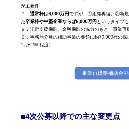
が主要件
７．
通常枠は6,000万円
ですが、①組織再編、②新
た
卒業枠や中堅企業ならば8,000万円
というタイプも
８．認定支援機関、金融機関の協力のもと、事業再
９．事務局公募の補助事業の要領に約70,000社
1万件/年 程度）
事業再構築補助金動
■4次公募以降での主な変更点