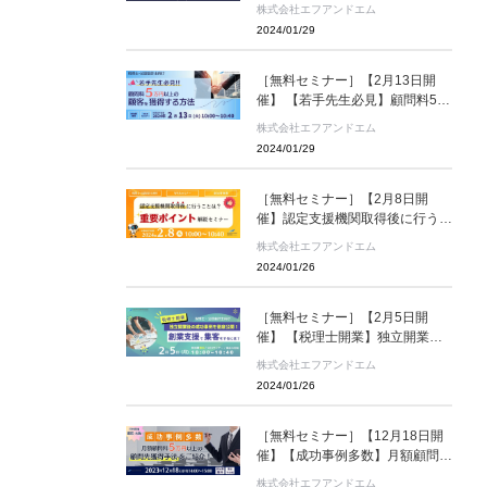
税理士のための集客ノウハウ解説
株式会社エフアンドエム
セミナー
2024/01/29
［無料セミナー］【2月13日開
催】 【若手先生必見】顧問料5万
円以上の顧客を獲得する方法
株式会社エフアンドエム
2024/01/29
［無料セミナー］【2月8日開
催】認定支援機関取得後に行うこ
とは？重要ポイント解説セミナー
株式会社エフアンドエム
2024/01/26
［無料セミナー］【2月5日開
催】 【税理士開業】独立開業後
の成功事例を徹底公開！創業支援
株式会社エフアンドエム
で集客をするには？
2024/01/26
［無料セミナー］【12月18日開
催】【成功事例多数】月額顧問料
「5万円」以上の顧問先獲得手法
株式会社エフアンドエム