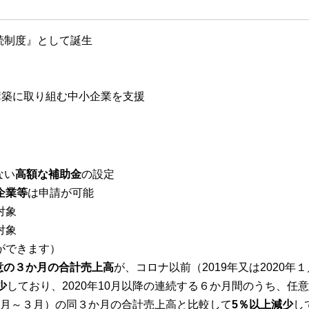
続制度』として誕生
構築に取り組む中小企業を支援
ない
高額な補助金
の設定
企業等
は申請が可能
対象
対象
ができます）
意の３か月の合計売上高
が、コロナ以前（2019年又は2020年
少
しており、2020年10月以降の連続する６か月間のうち、任
年１月～３月）の同３か月の合計売上高と比較して
5％以上減少
し