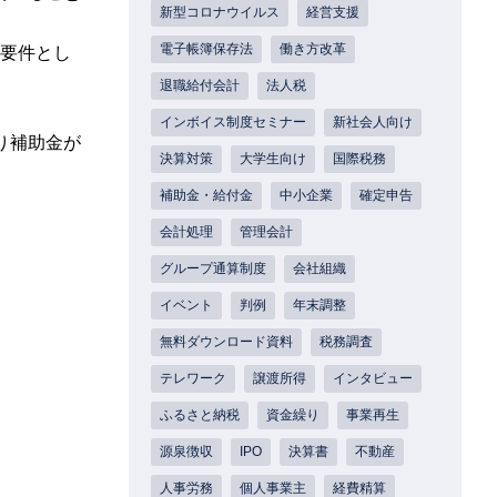
新型コロナウイルス
経営支援
電子帳簿保存法
働き方改革
要件とし
退職給付会計
法人税
インボイス制度セミナー
新社会人向け
り補助金が
決算対策
大学生向け
国際税務
補助金・給付金
中小企業
確定申告
会計処理
管理会計
グループ通算制度
会社組織
イベント
判例
年末調整
無料ダウンロード資料
税務調査
テレワーク
譲渡所得
インタビュー
ふるさと納税
資金繰り
事業再生
源泉徴収
IPO
決算書
不動産
人事労務
個人事業主
経費精算