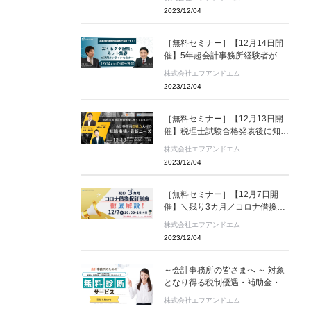
をご紹介！
2023/12/04
［無料セミナー］【12月14日開
催】5年超会計事務所経験者が採
用できる！おくるダケ記帳とネッ
株式会社エフアンドエム
ト集客の活用
2023/12/04
［無料セミナー］【12月13日開
催】税理士試験合格発表後に知っ
ておきたい！ 会計事務所即戦力
株式会社エフアンドエム
人材の転職事情と最新ニーズ
2023/12/04
［無料セミナー］【12月7日開
催】＼残り3カ月／コロナ借換保
証制度徹底解説！
株式会社エフアンドエム
2023/12/04
～会計事務所の皆さまへ ～ 対象
となり得る税制優遇・補助金・制
度融資の自動診断ができます。
株式会社エフアンドエム
「顧問先で活用できる各種公的制