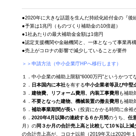
●2020年に大きな話題を生んだ持続化給付金の『後
●予算は1兆円（ものづくり補助金の10倍超）
●1社あたりの最大補助金金額は1億円
●認定支援機関や金融機関と、一体となって事業再
●売上がコロナの影響で減少していることが要件
＞＞申請方法（中小企業庁HPへ移行します）
１．中小企業の補助上限額“6000万円”というかつて
２．
日本国内に本社
を有する
中小企業者等及び中堅
３．
建物費、リフォーム費用、内装工事費用
も補助
４．
不要となった建物、機械装置の撤去費用
も補助
５．
補助事業期間が長い
（投資にかかる時間に余裕
６．
2020年4月以降の連続する６か月間
のうち、
任
月）の
同３か月の合計売上高と比較して10％以上減
の合計売上高が、コロナ以前（2019年又は2020