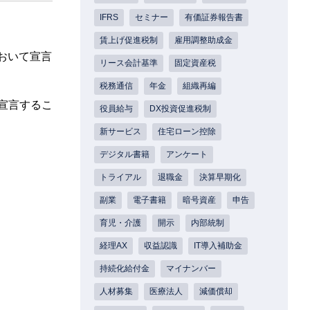
IFRS
セミナー
有価証券報告書
賃上げ促進税制
雇用調整助成金
おいて宣言
リース会計基準
固定資産税
税務通信
年金
組織再編
宣言するこ
役員給与
DX投資促進税制
新サービス
住宅ローン控除
デジタル書籍
アンケート
トライアル
退職金
決算早期化
副業
電子書籍
暗号資産
申告
育児・介護
開示
内部統制
経理AX
収益認識
IT導入補助金
持続化給付金
マイナンバー
人材募集
医療法人
減価償却