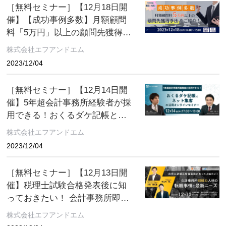
［無料セミナー］【12月18日開
催】【成功事例多数】月額顧問
料「5万円」以上の顧問先獲得手
法をご紹介！
株式会社エフアンドエム
2023/12/04
［無料セミナー］【12月14日開
催】5年超会計事務所経験者が採
用できる！おくるダケ記帳とネ
ット集客の活用
株式会社エフアンドエム
2023/12/04
［無料セミナー］【12月13日開
催】税理士試験合格発表後に知
っておきたい！ 会計事務所即戦
力人材の転職事情と最新ニーズ
株式会社エフアンドエム