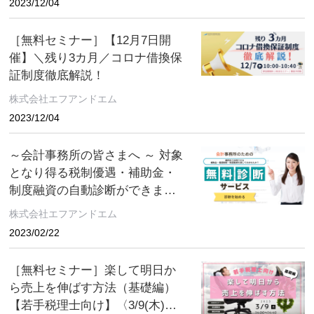
2023/12/04
［無料セミナー］【12月7日開
催】＼残り3カ月／コロナ借換保
証制度徹底解説！
株式会社エフアンドエム
2023/12/04
～会計事務所の皆さまへ ～ 対象
となり得る税制優遇・補助金・
制度融資の自動診断ができま
す。 「顧問先で活用できる各種
株式会社エフアンドエム
公的制度」を無料で診断できる
2023/02/22
サイトを公開いたしました。
［無料セミナー］楽して明日か
ら売上を伸ばす方法（基礎編）
【若手税理士向け】〈3/9(木)開