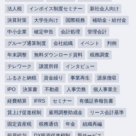
法人税
インボイス制度セミナー
新社会人向け
決算対策
大学生向け
国際税務
補助金・給付金
中小企業
確定申告
会計処理
管理会計
グループ通算制度
会社組織
イベント
判例
年末調整
無料ダウンロード資料
税務調査
テレワーク
譲渡所得
インタビュー
ふるさと納税
資金繰り
事業再生
源泉徴収
IPO
決算書
不動産
人事労務
個人事業主
経費精算
IFRS
セミナー
有価証券報告書
賃上げ促進税制
雇用調整助成金
リース会計基準
固定資産税
税務通信
年金
組織再編
役員給与
DX投資促進税制
新サービス