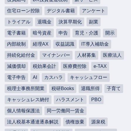
住宅ローン控除
デジタル書籍
アンケート
トライアル
退職金
決算早期化
副業
電子書籍
暗号資産
申告
育児・介護
開示
内部統制
経理AX
収益認識
IT導入補助金
持続化給付金
マイナンバー
人材募集
医療法人
減価償却
税効果会計
医療費控除
e-TAX
電子申告
AI
カスハラ
キャッシュフロー
税理士事務所開業
税研Books
退職所得
子育て
キャッシュレス納付
ハラスメント
PBO
個人情報保護法
同一労働同一賃金
法人税基本通達逐条解説
債権放棄
源泉税