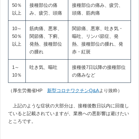
50％
接種部位の痛
接種部位の痛み、疲労、
以上
み、疲労、頭痛
頭痛、筋肉痛
10～
筋肉痛、悪寒、
関節痛、悪寒、吐き気・
50％
関節痛、下痢、
嘔吐、リンパ節症、発
以上
発熱、接種部位
熱、接種部位の腫れ、発
の腫れ
赤・紅斑
1～
吐き気、嘔吐
接種後7日以降の接種部位
10％
の痛みなど
（厚生労働省HP
新型コロナワクチンQ&A
より抜粋）
上記のような症状の大部分は、接種後数日以内に回復し
ていると記載されていますが、業務への悪影響は避けたい
ところです。