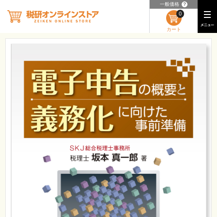
一般価格
？
0
カート