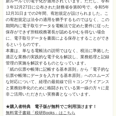
新ルールでの電子化が適用されています。ただし、令和
３年12月27日に公布された財務省令第80号で、令和5年
12月31日までの2年間、宥恕規定が設けられました。こ
の宥恕規定は法令の適用を猶予するものではなく、この
期間内に電子取引データを電帳法で定めた要件に従った
保存ができず所轄税務署長が認めるやむを得ない場合
に、電子取引データを書面による保存とすることができ
るというものです。
本書は、単なる電帳法の説明ではなく、税法に準拠した
適正な業務の実践的な電子化を解説し、業務処理と記録
管理の実施を解説するものとなっています。
「紙の伝票や帳簿に記帳する基本原則」から「電子的な
伝票や帳簿にデータを入力する基本原則」へのスムーズ
な対応について、経理の最前線で日々コンプライアンス
と業務効率化のために格闘されている第一線の方々に是
非ご活用いただきたい実務書となっています。
★購入者特典 電子版が無料でご利用頂けます！
無料電子書籍「税研Books」はこちら