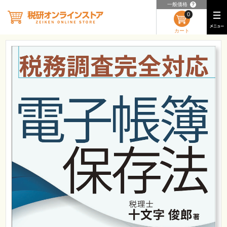
一般価格
？
0
カート