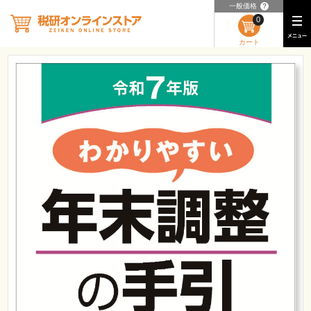
一般価格
？
0
カート