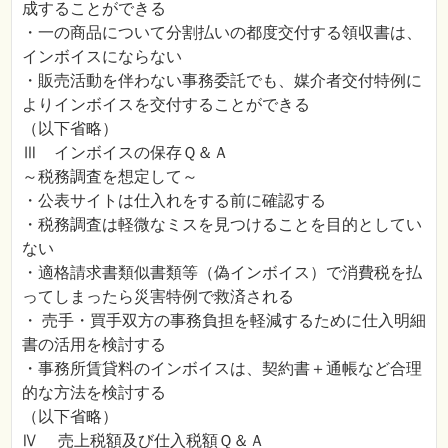
成することができる
・一の商品について分割払いの都度交付する領収書は、
インボイスにならない
・販売活動を伴わない事務委託でも、媒介者交付特例に
よりインボイスを交付することができる
（以下省略）
Ⅲ インボイスの保存Ｑ＆Ａ
～税務調査を想定して～
・公表サイトは仕入れをする前に確認する
・税務調査は軽微なミスを見つけることを目的としてい
ない
・適格請求書類似書類等（偽インボイス）で消費税を払
ってしまったら災害特例で救済される
・ 売手・買手双方の事務負担を軽減するために仕入明細
書の活用を検討する
・事務所賃貸料のインボイスは、契約書＋通帳など合理
的な方法を検討する
（以下省略）
Ⅳ 売上税額及び仕入税額Ｑ＆Ａ