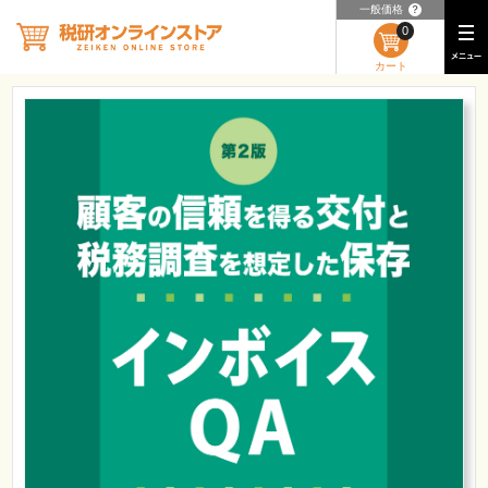
一般価格
？
0
カート