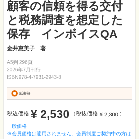
顧客の信頼を得る交付
と税務調査を想定した
保存 インボイスQA
金井恵美子 著
A5判 296頁
2026年7月刊行
ISBN978-4-7931-2943-8
紙書籍
¥ 2,530
税込価格
税抜価格
¥ 2,300
（
）
一般価格
※会員価格は適用されません。会員制度ご契約中の方は