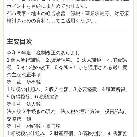
ポイントを冒頭にまとめております。
都市農家・地主の経営改善・節税・事業承継等、対応策
検討のための資料としてご活用ください。
主要目次
令和８年度 税制改正のあらまし
1.個人所得課税、２.資産課税、３.法人課税、４.消費課
税、5.その他の改正、6.令和８年から適用される過年度
の主な改正事項
第Ⅰ章 所得税
1.課税の仕組み、2.収入金額、3.必要経費、4.譲渡所得、
5.所得控除、6.税額控除
第Ⅱ章 法人税
法人設立手続きの流れ、法人税の算出方法、役員給与、
交際費 他
第Ⅲ章 相続税・贈与税
1.相続税の仕組み、2.財産評価、3.債務控除、４.税額控