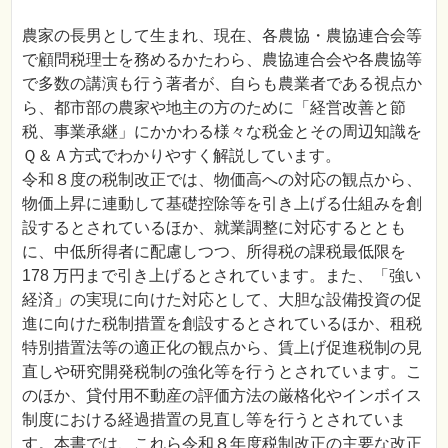
農家の長男として生まれ、現在、各農協・農協連合会等
で顧問税理士を務めるかたわら、農協連合会や各農協等
で多数の講演も行う著者が、自らも農業者である視点か
ら、都市部の農家や地主の方のために「経営改善と節
税、事業承継」にかかわる様々な税金とその周辺知識を
Ｑ＆Ａ方式でわかりやすく解説しています。
令和８度の税制改正では、物価高への対応の観点から、
物価上昇に連動して基礎控除等を引き上げる仕組みを創
設するとされているほか、就業調整に対応するととも
に、中低所得者に配慮しつつ、所得税の課税最低限を
178 万円まで引き上げるとされています。また、「強い
経済」の実現に向けた対応として、大胆な設備投資の促
進に向けた税制措置を創設するとされているほか、租税
特別措置法等の適正化の観点から、賃上げ促進税制の見
直しや研究開発税制の強化等を行うとされています。こ
のほか、貸付用不動産の評価方法の厳格化やインボイス
制度における経過措置の見直し等を行うとされていま
す。本書では、これら令和８年度税制改正の主要な改正