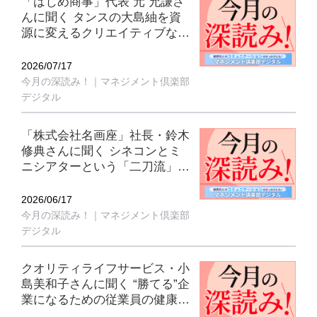
「はじめ商事」代表 元 允謙さ
んに聞く タンスの大島紬を資
源に変えるクリエイティブな循
環戦略【今月の深読み！｜マネ
ジメント倶楽部デジタル7月
2026/07/17
号】
今月の深読み！｜マネジメント倶楽部
デジタル
「株式会社名画座」社長・鈴木
修典さんに聞く シネコンとミ
ニシアターという「二刀流」で
映画文化を支える経営【今月の
深読み！｜マネジメント倶楽部
2026/06/17
デジタル6月号】
今月の深読み！｜マネジメント倶楽部
デジタル
クオリティライフサービス・小
島美和子さんに聞く “勝てる”企
業になるための従業員の健康を
軸とした経営戦略【今月の深読