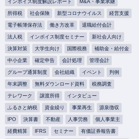
インボイス制度解説レポート
M&A・事業承継
所得税
社会保険
新型コロナウイルス
経営支援
電子帳簿保存法
働き方改革
退職給付会計
法人税
インボイス制度セミナー
新社会人向け
決算対策
大学生向け
国際税務
補助金・給付金
中小企業
確定申告
会計処理
管理会計
グループ通算制度
会社組織
イベント
判例
年末調整
無料ダウンロード資料
税務調査
テレワーク
譲渡所得
インタビュー
ふるさと納税
資金繰り
事業再生
源泉徴収
IPO
決算書
不動産
人事労務
個人事業主
経費精算
IFRS
セミナー
有価証券報告書