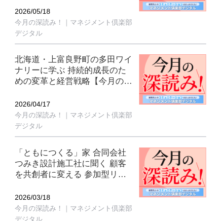
み！｜マネジメント倶楽部デジ
2026/05/18
タル5月号】
今月の深読み！｜マネジメント倶楽部
デジタル
北海道・上富良野町の多田ワイ
ナリーに学ぶ 持続的成長のた
めの変革と経営戦略【今月の深
読み！｜マネジメント倶楽部デ
ジタル4月号】
2026/04/17
今月の深読み！｜マネジメント倶楽部
デジタル
「ともにつくる」家 合同会社
つみき設計施工社に聞く 顧客
を共創者に変える 参加型リノ
ベーション【今月の深読み！｜
マネジメント倶楽部デジタル3
2026/03/18
月号】
今月の深読み！｜マネジメント倶楽部
デジタル