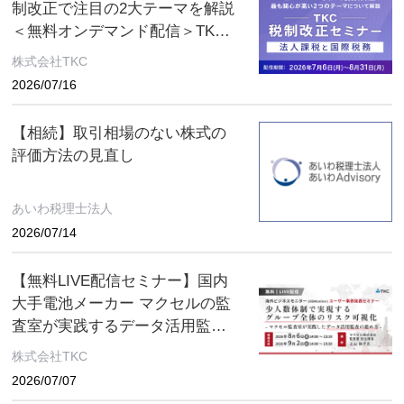
制改正で注目の2大テーマを解説
＜無料オンデマンド配信＞TKC
税制改正セミナー 2026年8月31
株式会社TKC
日（月）まで
2026/07/16
【相続】取引相場のない株式の
評価方法の見直し
あいわ税理士法人
2026/07/14
【無料LIVE配信セミナー】国内
大手電池メーカー マクセルの監
査室が実践するデータ活用監査
とは ～８月６日(木)、９月２日
株式会社TKC
(水) ２日間限定配信～
2026/07/07