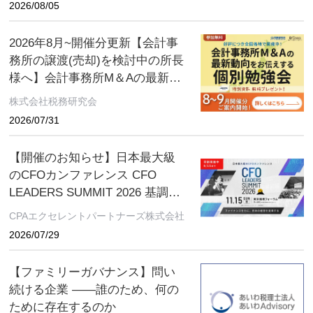
2026/08/05
2026年8月~開催分更新【会計事
務所の譲渡(売却)を検討中の所長
様へ】会計事務所M＆Aの最新動
向をお伝えする無料個別勉強会
株式会社税務研究会
（限定特典付き）にぜひご参加
2026/07/31
ください。 ～好評につき全国各
地で開催中！～
【開催のお知らせ】日本最大級
のCFOカンファレンス CFO
LEADERS SUMMIT 2026 基調講
演にソフトバンクグループCFO
CPAエクセレントパートナーズ株式会社
の後藤芳光氏の登壇が決定
2026/07/29
【ファミリーガバナンス】問い
続ける企業 ――誰のため、何の
ために存在するのか