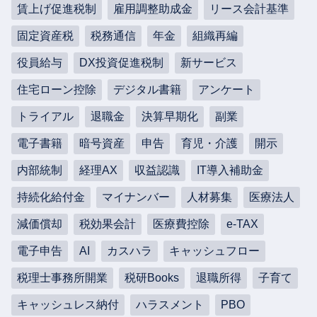
賃上げ促進税制
雇用調整助成金
リース会計基準
固定資産税
税務通信
年金
組織再編
役員給与
DX投資促進税制
新サービス
住宅ローン控除
デジタル書籍
アンケート
トライアル
退職金
決算早期化
副業
電子書籍
暗号資産
申告
育児・介護
開示
内部統制
経理AX
収益認識
IT導入補助金
持続化給付金
マイナンバー
人材募集
医療法人
減価償却
税効果会計
医療費控除
e-TAX
電子申告
AI
カスハラ
キャッシュフロー
税理士事務所開業
税研Books
退職所得
子育て
キャッシュレス納付
ハラスメント
PBO