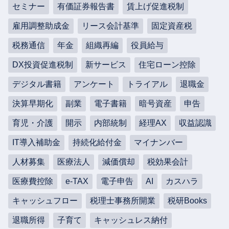
セミナー
有価証券報告書
賃上げ促進税制
雇用調整助成金
リース会計基準
固定資産税
税務通信
年金
組織再編
役員給与
DX投資促進税制
新サービス
住宅ローン控除
デジタル書籍
アンケート
トライアル
退職金
決算早期化
副業
電子書籍
暗号資産
申告
育児・介護
開示
内部統制
経理AX
収益認識
IT導入補助金
持続化給付金
マイナンバー
人材募集
医療法人
減価償却
税効果会計
医療費控除
e-TAX
電子申告
AI
カスハラ
キャッシュフロー
税理士事務所開業
税研Books
退職所得
子育て
キャッシュレス納付