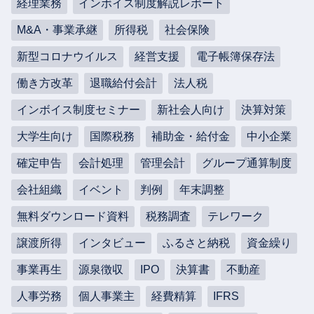
経理業務
インボイス制度解説レポート
M&A・事業承継
所得税
社会保険
新型コロナウイルス
経営支援
電子帳簿保存法
働き方改革
退職給付会計
法人税
インボイス制度セミナー
新社会人向け
決算対策
大学生向け
国際税務
補助金・給付金
中小企業
確定申告
会計処理
管理会計
グループ通算制度
会社組織
イベント
判例
年末調整
無料ダウンロード資料
税務調査
テレワーク
譲渡所得
インタビュー
ふるさと納税
資金繰り
事業再生
源泉徴収
IPO
決算書
不動産
人事労務
個人事業主
経費精算
IFRS