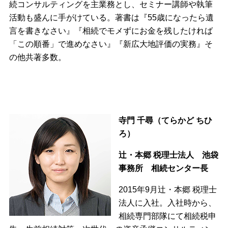
続コンサルティングを主業務とし、セミナー講師や執筆
活動も盛んに手がけている。著書は『55歳になったら遺
言を書きなさい』『相続でモメずにお金を残したければ
「この順番」で進めなさい』『新広大地評価の実務』そ
の他共著多数。
寺門 千尋（てらかど ちひ
ろ）
辻・本郷 税理士法人 池袋
事務所 相続センター長
2015年9月辻・本郷 税理士
法人に入社。入社時から、
相続専門部隊にて相続税申