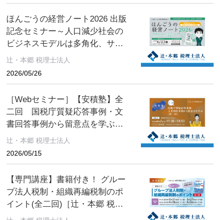
ほんごうの経営ノート2026 出版
記念セミナー～人口減少社会の
ビジネスモデルは多角化、サバ
イバルへの小さな提案～［辻・
辻・本郷 税理士法人
本郷 税理士法人 セミナー情報］
2026/05/26
［Webセミナー］【安積塾】全
二回 国税庁質疑応答事例・文
書回答事例から留意点を学ぶ
（第二回）［辻・本郷 税理士法
辻・本郷 税理士法人
人 セミナー情報］
2026/05/15
【専門講座】書籍付き！ グルー
プ法人税制・組織再編税制のポ
イント(全二回)［辻・本郷 税理
士法人 セミナー情報］