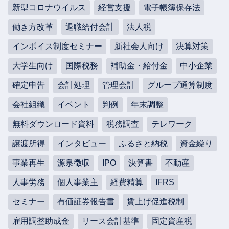
新型コロナウイルス
経営支援
電子帳簿保存法
働き方改革
退職給付会計
法人税
インボイス制度セミナー
新社会人向け
決算対策
大学生向け
国際税務
補助金・給付金
中小企業
確定申告
会計処理
管理会計
グループ通算制度
会社組織
イベント
判例
年末調整
無料ダウンロード資料
税務調査
テレワーク
譲渡所得
インタビュー
ふるさと納税
資金繰り
事業再生
源泉徴収
IPO
決算書
不動産
人事労務
個人事業主
経費精算
IFRS
セミナー
有価証券報告書
賃上げ促進税制
雇用調整助成金
リース会計基準
固定資産税