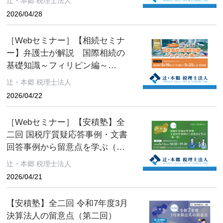
辻・本郷 税理士法人
2026/04/28
［Webセミナー］【相続セミナ
ー】弁護士が解説 国際相続の
基礎知識～フィリピン編～
［辻・本郷 税理士法人 セミナー
辻・本郷 税理士法人
情報］
2026/04/22
［Webセミナー］【安積塾】全
二回 国税庁質疑応答事例・文書
回答事例から留意点を学ぶ（第
一回）［辻・本郷 税理士法人 セ
辻・本郷 税理士法人
ミナー情報］
2026/04/21
【安積塾】全二回 令和7年度3月
決算法人の留意点（第二回）