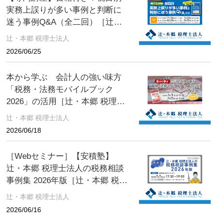
実務上誤りが多い事例と判断に
迷う事例Q&A（全二回）［辻・
本郷 税理士法人 セミナー情報］
辻・本郷 税理士法人
2026/06/25
本から学ぶ 会計人の強い味方
「税務・法務モバイルブック
2026」の活用［辻・本郷 税理士
法人 セミナー情報］
辻・本郷 税理士法人
2026/06/18
［Webセミナー］【安積塾】
辻・本郷 税理士法人の税務相談
事例集 2026年版［辻・本郷 税理
士法人 セミナー情報］
辻・本郷 税理士法人
2026/06/16