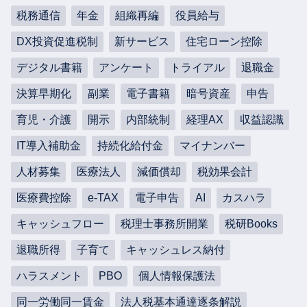
税務通信
年金
組織再編
役員給与
DX投資促進税制
新サービス
住宅ローン控除
デジタル書籍
アンケート
トライアル
退職金
決算早期化
副業
電子書籍
暗号資産
申告
育児・介護
開示
内部統制
経理AX
収益認識
IT導入補助金
持続化給付金
マイナンバー
人材募集
医療法人
減価償却
税効果会計
医療費控除
e-TAX
電子申告
AI
カスハラ
キャッシュフロー
税理士事務所開業
税研Books
退職所得
子育て
キャッシュレス納付
ハラスメント
PBO
個人情報保護法
同一労働同一賃金
法人税基本通達逐条解説