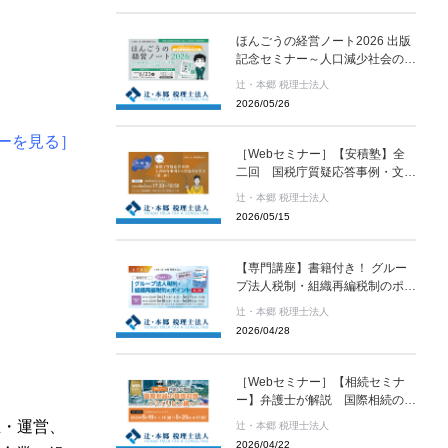
ほんごうの経営ノート2026 出版
記念セミナー～人口減少社会のビ
ジネスモデルは多角化、サバイバ
辻・本郷 税理士法人
ルへの小さな提案～［辻・本郷
2026/05/26
税理士法人 セミナー情報］
ーを見る］
［Webセミナー］【安積塾】全
二回 国税庁質疑応答事例・文書
回答事例から留意点を学ぶ（第二
辻・本郷 税理士法人
回）［辻・本郷 税理士法人 セミ
2026/05/15
ナー情報］
【専門講座】書籍付き！ グルー
プ法人税制・組織再編税制のポイ
ント(全二回)［辻・本郷 税理士法
辻・本郷 税理士法人
人 セミナー情報］
2026/04/28
［Webセミナー］【相続セミナ
ー】弁護士が解説 国際相続の基
礎知識～フィリピン編～［辻・本
立・運営、
辻・本郷 税理士法人
郷 税理士法人 セミナー情報］
2026/04/22