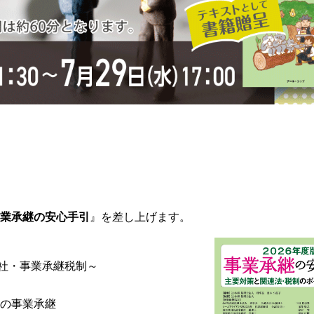
 事業承継の安心手引
』を差し上げます。
社・事業承継税制～
後の事業承継