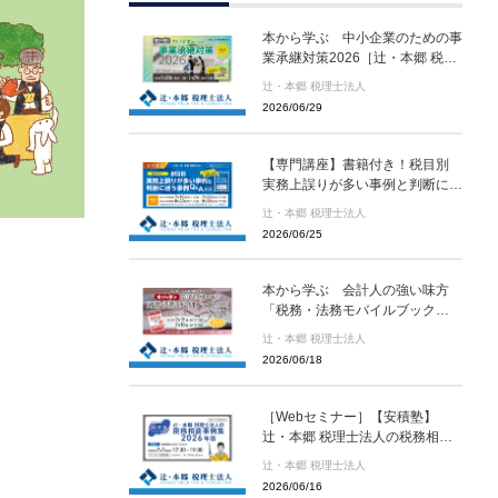
本から学ぶ 中小企業のための事
業承継対策2026［辻・本郷 税理
士法人 セミナー情報］
辻・本郷 税理士法人
2026/06/29
【専門講座】書籍付き！税目別
実務上誤りが多い事例と判断に迷
う事例Q&A（全二回）［辻・本
辻・本郷 税理士法人
郷 税理士法人 セミナー情報］
2026/06/25
本から学ぶ 会計人の強い味方
「税務・法務モバイルブック
2026」の活用［辻・本郷 税理士
辻・本郷 税理士法人
法人 セミナー情報］
2026/06/18
［Webセミナー］【安積塾】
辻・本郷 税理士法人の税務相談
事例集 2026年版［辻・本郷 税理
辻・本郷 税理士法人
士法人 セミナー情報］
2026/06/16