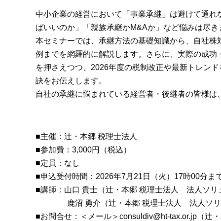
中小企業の経営において「事業承継」は避けて通れ
ばいいのか」「親族承継かM&Aか」など悩みは尽き
本セミナーでは、承継方法の基礎知識から、自社株
例までを網羅的に解説します。さらに、実際の成功
を押さえつつ、2026年度の税制改正や最新トレン
訣をお伝えします。
自社の承継に悩まれている経営者・後継者の皆様は
■主催：辻・本郷 税理士法人
■参加費：3,000円（税込）
■定員：なし
■申込受付時間：2026年7月21日（火）17時00分ま
■講師：山口 貴士（辻・本郷 税理士法人 法人ソ
ああああ
鹿沼 勇介（辻・本郷 税理士法人 法人ソ
■お問合せ：＜メール＞consuldiv@ht-tax.or.jp