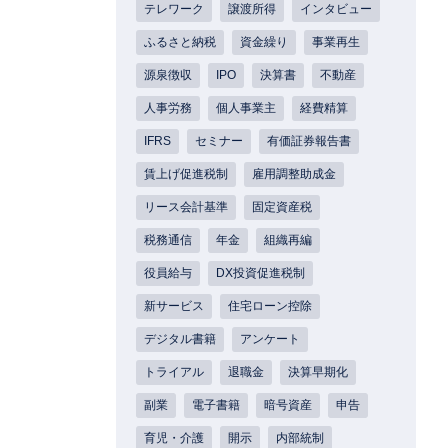
テレワーク
譲渡所得
インタビュー
ふるさと納税
資金繰り
事業再生
源泉徴収
IPO
決算書
不動産
人事労務
個人事業主
経費精算
IFRS
セミナー
有価証券報告書
賃上げ促進税制
雇用調整助成金
リース会計基準
固定資産税
税務通信
年金
組織再編
役員給与
DX投資促進税制
新サービス
住宅ローン控除
デジタル書籍
アンケート
トライアル
退職金
決算早期化
副業
電子書籍
暗号資産
申告
育児・介護
開示
内部統制