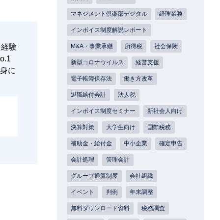
マネジメント倶楽部デジタル
経理業務
インボイス制度解説レポート
た経験
M&A・事業承継
所得税
社会保険
.1
新型コロナウイルス
経営支援
身に
電子帳簿保存法
働き方改革
退職給付会計
法人税
インボイス制度セミナー
新社会人向け
決算対策
大学生向け
国際税務
補助金・給付金
中小企業
確定申告
会計処理
管理会計
グループ通算制度
会社組織
イベント
判例
年末調整
無料ダウンロード資料
税務調査