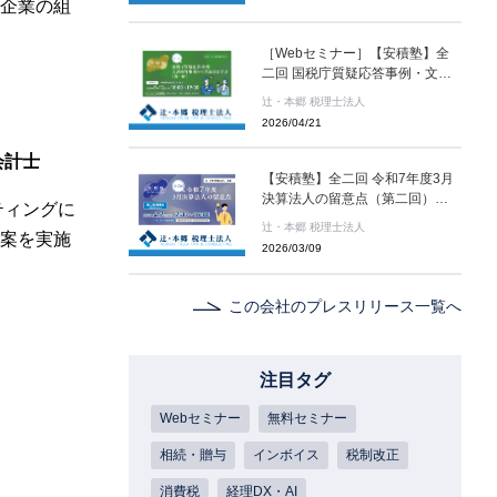
企業の組
［Webセミナー］【安積塾】全
二回 国税庁質疑応答事例・文書
回答事例から留意点を学ぶ（第一
辻・本郷 税理士法人
回）［辻・本郷 税理士法人 セミ
2026/04/21
ナー情報］
会計士
【安積塾】全二回 令和7年度3月
決算法人の留意点（第二回）
ティングに
［辻・本郷 税理士法人 セミナー
辻・本郷 税理士法人
案を実施
情報］
2026/03/09
この会社のプレスリリース一覧へ
注目タグ
Webセミナー
無料セミナー
相続・贈与
インボイス
税制改正
消費税
経理DX・AI