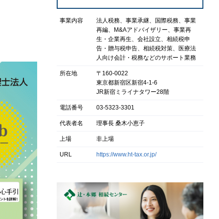
事業内容
法人税務、事業承継、国際税務、事業
再編、M&Aアドバイザリー、事業再
生・企業再生、会社設立、相続税申
告・贈与税申告、相続税対策、医療法
人向け会計・税務などのサポート業務
所在地
〒160-0022
東京都新宿区新宿4-1-6
JR新宿ミライナタワー28階
電話番号
03-5323-3301
代表者名
理事長 桑木小恵子
上場
非上場
URL
https://www.ht-tax.or.jp/