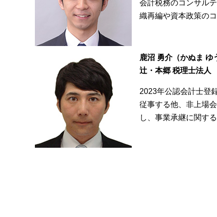
会計税務のコンサルテ
織再編や資本政策のコ
鹿沼 勇介（かぬま ゆ
辻・本郷 税理士法人
2023年公認会計士
従事する他、非上場会
し、事業承継に関する