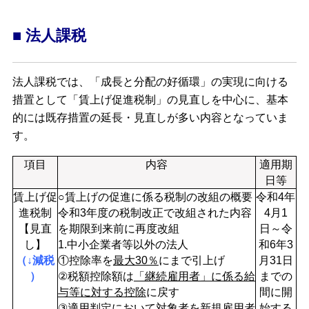
■ 法人課税
法人課税では、「成長と分配の好循環」の実現に向ける
措置として「賃上げ促進税制」の見直しを中心に、基本
的には既存措置の延長・見直しが多い内容となっていま
す。
項目
内容
適用期
日等
賃上げ促
○賃上げの促進に係る税制の改組の概要
令和4年
進税制
令和3年度の税制改正で改組された内容
4月1
【見直
を期限到来前に再度改組
日～令
し】
1.中小企業者等以外の法人
和6年3
（↓減税
①控除率を
最大30％
にまで引上げ
月31日
）
②税額控除額は
「継続雇用者」に係る給
までの
与等に対する控除
に戻す
間に開
③適用判定において
対象者を新規雇用者
始する