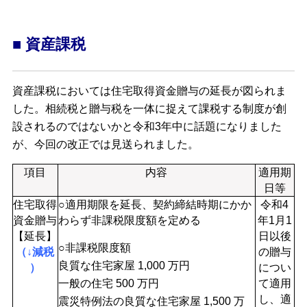
■ 資産課税
資産課税においては住宅取得資金贈与の延長が図られま
した。相続税と贈与税を一体に捉えて課税する制度が創
設されるのではないかと令和3年中に話題になりました
が、今回の改正では見送られました。
項目
内容
適用期
日等
住宅取得
○適用期限を延長、契約締結時期にかか
令和4
資金贈与
わらず非課税限度額を定める
年1月1
【延長】
日以後
○非課税限度額
（↓減税
の贈与
良質な住宅家屋 1,000 万円
）
につい
一般の住宅 500 万円
て適用
し、適
震災特例法の良質な住宅家屋 1,500 万