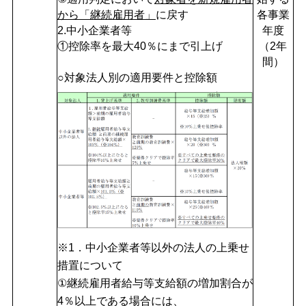
から「継続雇用者」
に戻す
各事業
2.中小企業者等
年度
①控除率を最大40％にまで引上げ
（2年
間）
○対象法人別の適用要件と控除額
※1．中小企業者等以外の法人の上乗せ
措置について
①継続雇用者給与等支給額の増加割合が
4％以上である場合には、