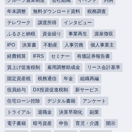
グループ通算制度
会社組織
イベント
判例
年末調整
無料ダウンロード資料
税務調査
テレワーク
譲渡所得
インタビュー
ふるさと納税
資金繰り
事業再生
源泉徴収
IPO
決算書
不動産
人事労務
個人事業主
経費精算
IFRS
セミナー
有価証券報告書
賃上げ促進税制
雇用調整助成金
リース会計基準
固定資産税
税務通信
年金
組織再編
役員給与
DX投資促進税制
新サービス
住宅ローン控除
デジタル書籍
アンケート
トライアル
退職金
決算早期化
副業
電子書籍
暗号資産
申告
育児・介護
開示