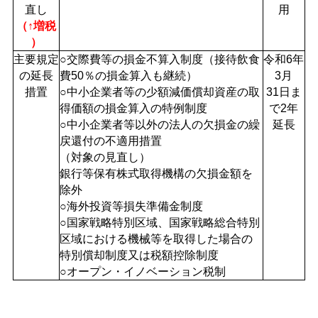
直し
用
（↑増税
）
主要規定
○交際費等の損金不算入制度（接待飲食
令和6年
の延長
費50％の損金算入も継続）
3月
措置
○中小企業者等の少額減価償却資産の取
31日ま
得価額の損金算入の特例制度
で2年
○中小企業者等以外の法人の欠損金の繰
延長
戻還付の不適用措置
（対象の見直し）
銀行等保有株式取得機構の欠損金額を
除外
○海外投資等損失準備金制度
○国家戦略特別区域、国家戦略総合特別
区域における機械等を取得した場合の
特別償却制度又は税額控除制度
○オープン・イノベーション税制