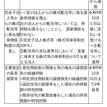
から適
用
完全子法
○一定の法人からの株式配当等に係る源
令和5年
人等か
泉所得税を廃止
10月
らの株式
次の法人からの配当等については、所
1 日以
配当等
得税を課さないこととし、源泉徴収を
後に支
に係る源
行わない
払いを
泉徴収
①完全子法人株式等（株式等保有割合
受ける
制度の見
100％）
べき配
直し
②配当等の支払基準日において、直接
当等に
に保有する株式等の保有割合が1/3 を超
ついて
える法人
適用
主要規定
○居住用財産の買換え等の場合の譲渡損
令和5年
の延長
失の繰越控除
12月
措置等
○特定居住用財産の譲渡損失の繰越控除
31日ま
○認定住宅の新築等をした場合の所得税
で2年
額の特別控除
延長
○既存住宅の耐震改修をした場合の所得
税額の特別控除