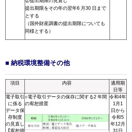
②提出期限の見直し
提出期限をその年の翌年6 月30 日まで
とする
（国外財産調書の提出期限についても
同様とする）
■ 納税環境整備その他
項目
内容
適用期
日等
電子取引
○電子取引データの保存に関する2 年間
令和4年
に係る
の宥恕措置
1月1
データ保
日から
存制度
令和5
の見直し
年12月
【宥恕措
31日