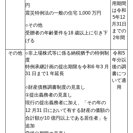
用期間
円
は令和
震災特例法の一般の住宅 1,000 万円
5年12
月31日
○その他
までの
受贈者の年齢要件を18 歳以上に引き下
2年間
げる
その他
○非上場株式等に係る納税猶予の特例制
令和5
度
年分以
特例承継計画の提出期限を令和6 年3 月
後の調
31 日まで1 年延長
書につ
いて適
○財産債務調書制度の見直し
用
①提出義務者の見直し
現行の提出義務者に加え、「その年の
12 月31 日において有する財産の価額の
合計額が10 億円以上である居住者」を
追加