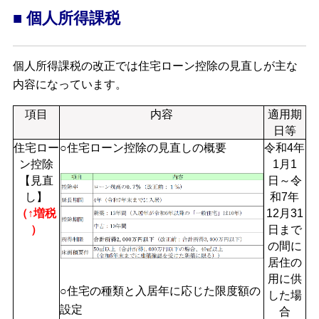
■ 個人所得課税
個人所得課税の改正では住宅ローン控除の見直しが主な
内容になっています。
項目
内容
適用期
日等
住宅ロー
○住宅ローン控除の見直しの概要
令和4年
ン控除
1月1
【見直
日～令
し】
和7年
（↑増税
12月31
）
日まで
の間に
居住の
用に供
○住宅の種類と入居年に応じた限度額の
した場
設定
合