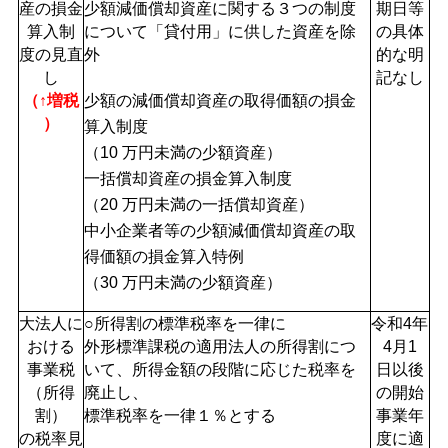
産の損金
少額減価償却資産に関する３つの制度
期日等
算入制
について「貸付用」に供した資産を除
の具体
度の見直
外
的な明
し
記なし
少額の減価償却資産の取得価額の損金
（↑増税
）
算入制度
（10 万円未満の少額資産）
一括償却資産の損金算入制度
（20 万円未満の一括償却資産）
中小企業者等の少額減価償却資産の取
得価額の損金算入特例
（30 万円未満の少額資産）
大法人に
○所得割の標準税率を一律に
令和4年
おける
外形標準課税の適用法人の所得割につ
4月1
事業税
いて、所得金額の段階に応じた税率を
日以後
（所得
廃止し、
の開始
割）
標準税率を一律１％とする
事業年
の税率見
度に適