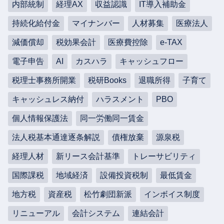
内部統制
経理AX
収益認識
IT導入補助金
持続化給付金
マイナンバー
人材募集
医療法人
減価償却
税効果会計
医療費控除
e-TAX
電子申告
AI
カスハラ
キャッシュフロー
税理士事務所開業
税研Books
退職所得
子育て
キャッシュレス納付
ハラスメント
PBO
個人情報保護法
同一労働同一賃金
法人税基本通達逐条解説
債権放棄
源泉税
経理人材
新リース会計基準
トレーサビリティ
国際課税
地域経済
設備投資税制
最低賃金
地方税
資産税
松竹劇団新派
インボイス制度
リニューアル
会計システム
連結会計