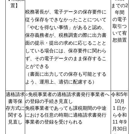
置】
までの2
税務署長が、電子データの保存要件に
年間
の電子
従う保存をできなかったことについて
取引つ
「やむを得ない事情」があると認め、
いて宥
保存義務者が、税務調査の際に出力書
恕措置
面の提示・提出の求めに応じることと
している場合には、保存要件に関わら
ず、その電子データのまま保存するこ
とができる
（書面に出力しての保存も可能とする
よう、運用上、適切に配慮する）
適格請求
○免税事業者の適格請求書発行事業者へ
令和5年
書等保
の登録の手続き見直し
10月
存方式に
免税事業者であっても課税期間の中途
1 日か
関する
における任意の時期に適格請求書発行
ら令和
見直し
事業者の登録を受けられる
11 年9
月30日