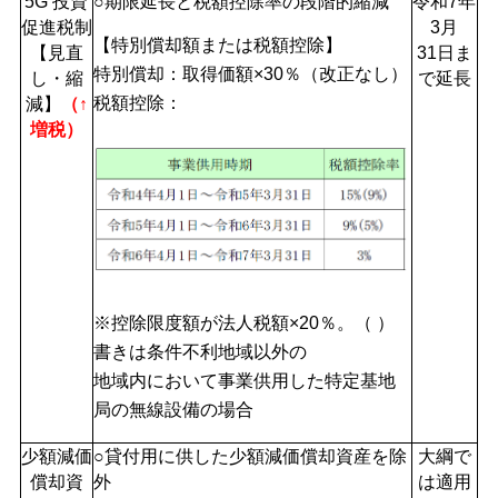
5G 投資
○期限延長と税額控除率の段階的縮減
令和7年
促進税制
3月
【特別償却額または税額控除】
【見直
31日ま
特別償却：取得価額×30％（改正なし）
し・縮
で延長
税額控除：
減】
（↑
増税）
※控除限度額が法人税額×20％。（ ）
書きは条件不利地域以外の
地域内において事業供用した特定基地
局の無線設備の場合
少額減価
○貸付用に供した少額減価償却資産を除
大綱で
償却資
外
は適用