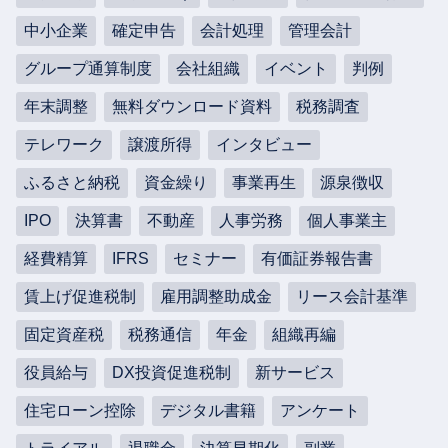
中小企業
確定申告
会計処理
管理会計
グループ通算制度
会社組織
イベント
判例
年末調整
無料ダウンロード資料
税務調査
テレワーク
譲渡所得
インタビュー
ふるさと納税
資金繰り
事業再生
源泉徴収
IPO
決算書
不動産
人事労務
個人事業主
経費精算
IFRS
セミナー
有価証券報告書
賃上げ促進税制
雇用調整助成金
リース会計基準
固定資産税
税務通信
年金
組織再編
役員給与
DX投資促進税制
新サービス
住宅ローン控除
デジタル書籍
アンケート