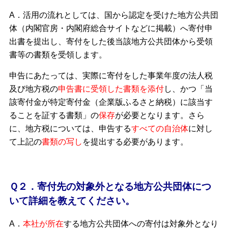
A．活用の流れとしては、国から認定を受けた地方公共団
体（内閣官房・内閣府総合サイトなどに掲載）へ寄付申
出書を提出し、寄付をした後当該地方公共団体から受領
書等の書類を受領します。
申告にあたっては、実際に寄付をした事業年度の法人税
及び地方税の
申告書に受領した書類を添付
し、かつ「当
該寄付金が特定寄付金（企業版ふるさと納税）に該当す
ることを証する書類」の
保存
が必要となります。さら
に、地方税については、申告する
すべての自治体
に対し
て上記の
書類の写し
を提出する必要があります。
Ｑ２．寄付先の対象外となる地方公共団体につ
いて詳細を教えてください。
A．
本社が所在
する地方公共団体への寄付は対象外となり