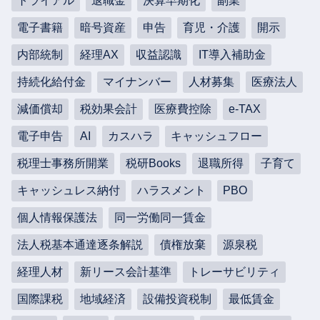
トライアル
退職金
決算早期化
副業
電子書籍
暗号資産
申告
育児・介護
開示
内部統制
経理AX
収益認識
IT導入補助金
持続化給付金
マイナンバー
人材募集
医療法人
減価償却
税効果会計
医療費控除
e-TAX
電子申告
AI
カスハラ
キャッシュフロー
税理士事務所開業
税研Books
退職所得
子育て
キャッシュレス納付
ハラスメント
PBO
個人情報保護法
同一労働同一賃金
法人税基本通達逐条解説
債権放棄
源泉税
経理人材
新リース会計基準
トレーサビリティ
国際課税
地域経済
設備投資税制
最低賃金