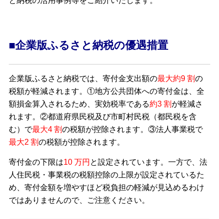
と納税の活用事例等をご紹介いたします。
■企業版ふるさと納税の優遇措置
企業版ふるさと納税では、寄付金支出額の
最大約9 割
の
税額が軽減されます。①地方公共団体への寄付金は、全
額損金算入されるため、実効税率である
約3 割
が軽減さ
れます。②都道府県民税及び市町村民税（都民税を含
む）で
最大4 割
の税額が控除されます。③法人事業税で
最大2 割
の税額が控除されます。
寄付金の下限は
10 万円
と設定されています。一方で、法
人住民税・事業税の税額控除の上限が設定されているた
め、寄付金額を増やすほど税負担の軽減が見込めるわけ
ではありませんので、ご注意ください。