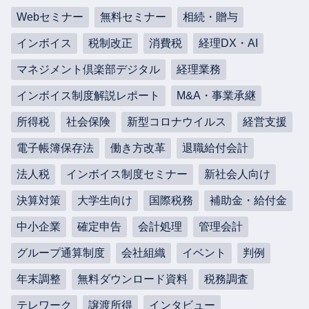
Webセミナー
無料セミナー
相続・贈与
インボイス
税制改正
消費税
経理DX・AI
マネジメント倶楽部デジタル
経理業務
インボイス制度解説レポート
M&A・事業承継
所得税
社会保険
新型コロナウイルス
経営支援
電子帳簿保存法
働き方改革
退職給付会計
法人税
インボイス制度セミナー
新社会人向け
決算対策
大学生向け
国際税務
補助金・給付金
中小企業
確定申告
会計処理
管理会計
グループ通算制度
会社組織
イベント
判例
年末調整
無料ダウンロード資料
税務調査
テレワーク
譲渡所得
インタビュー