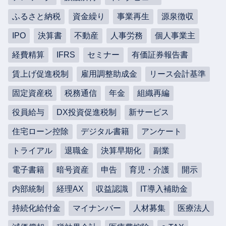
ふるさと納税
資金繰り
事業再生
源泉徴収
IPO
決算書
不動産
人事労務
個人事業主
経費精算
IFRS
セミナー
有価証券報告書
賃上げ促進税制
雇用調整助成金
リース会計基準
固定資産税
税務通信
年金
組織再編
役員給与
DX投資促進税制
新サービス
住宅ローン控除
デジタル書籍
アンケート
トライアル
退職金
決算早期化
副業
電子書籍
暗号資産
申告
育児・介護
開示
内部統制
経理AX
収益認識
IT導入補助金
持続化給付金
マイナンバー
人材募集
医療法人