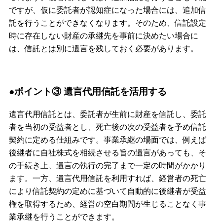
ですが、仮に委託者が認知症になった場合には、追加信
託を行うことができなくなります。そのため、信託設定
時に存在しない財産の承継先を事前に決めたい場合に
は、信託とは別に遺言を残しておく必要があります。
●ポイント③ 遺言代用信託を活用する
遺言代用信託とは、委託者が生前に財産を信託し、委託
者を当初の受益者とし、死亡後の次の受益者を予め信託
契約に定める仕組みです。事業承継の場面では、例えば
後継者に自社株式を相続させる旨の遺言があっても、そ
の手続き上、遺言の執行の完了まで一定の時間がかかり
ます。一方、遺言代用信託を利用すれば、経営者の死亡
により信託契約の定めに基づいて自動的に後継者が受益
権を取得するため、経営の空白期間が生じることなく事
業承継を行うことができます。