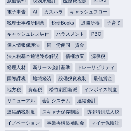
減価償却
税効果会計
医療費控除
e-TAX
電子申告
AI
カスハラ
キャッシュフロー
税理士事務所開業
税研Books
退職所得
子育て
キャッシュレス納付
ハラスメント
PBO
個人情報保護法
同一労働同一賃金
法人税基本通達逐条解説
債権放棄
源泉税
経理人材
新リース会計基準
トレーサビリティ
国際課税
地域経済
設備投資税制
最低賃金
地方税
資産税
松竹劇団新派
インボイス制度
リニューアル
会計システム
連結会計
連結納税制度
スキャナ保存制度
防衛特別法人税
イノベーション
事業再構築補助金
マイナ保険証