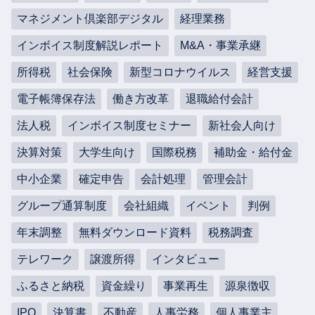
マネジメント倶楽部デジタル
経理業務
インボイス制度解説レポート
M&A・事業承継
所得税
社会保険
新型コロナウイルス
経営支援
電子帳簿保存法
働き方改革
退職給付会計
法人税
インボイス制度セミナー
新社会人向け
決算対策
大学生向け
国際税務
補助金・給付金
中小企業
確定申告
会計処理
管理会計
グループ通算制度
会社組織
イベント
判例
年末調整
無料ダウンロード資料
税務調査
テレワーク
譲渡所得
インタビュー
ふるさと納税
資金繰り
事業再生
源泉徴収
IPO
決算書
不動産
人事労務
個人事業主