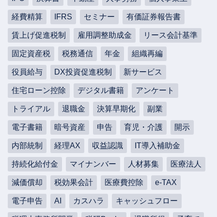
経費精算
IFRS
セミナー
有価証券報告書
賃上げ促進税制
雇用調整助成金
リース会計基準
固定資産税
税務通信
年金
組織再編
役員給与
DX投資促進税制
新サービス
住宅ローン控除
デジタル書籍
アンケート
トライアル
退職金
決算早期化
副業
電子書籍
暗号資産
申告
育児・介護
開示
内部統制
経理AX
収益認識
IT導入補助金
持続化給付金
マイナンバー
人材募集
医療法人
減価償却
税効果会計
医療費控除
e-TAX
電子申告
AI
カスハラ
キャッシュフロー