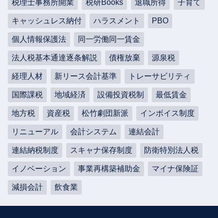
税理士事務所開業
税研Books
退職所得
子育て
キャッシュレス納付
ハラスメント
PBO
個人情報保護法
同一労働同一賃金
法人税基本通達逐条解説
債権放棄
源泉税
経理人材
新リース会計基準
トレーサビリティ
国際課税
地域経済
設備投資税制
最低賃金
地方税
資産税
松竹劇団新派
インボイス制度
リニューアル
会計システム
連結会計
連結納税制度
スキャナ保存制度
防衛特別法人税
イノベーション
事業再構築補助金
マイナ保険証
減損会計
飲食業