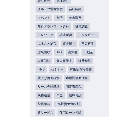
会計処理
管理会計
グループ通算制度
会社組織
イベント
判例
年末調整
無料ダウンロード資料
税務調査
テレワーク
譲渡所得
インタビュー
ふるさと納税
資金繰り
事業再生
源泉徴収
IPO
決算書
不動産
人事労務
個人事業主
経費精算
IFRS
セミナー
有価証券報告書
賃上げ促進税制
雇用調整助成金
リース会計基準
固定資産税
税務通信
年金
組織再編
役員給与
DX投資促進税制
新サービス
住宅ローン控除