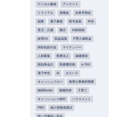
デジタル書籍
アンケート
トライアル
退職金
決算早期化
副業
電子書籍
暗号資産
申告
育児・介護
開示
内部統制
経理AX
収益認識
IT導入補助金
持続化給付金
マイナンバー
人材募集
医療法人
減価償却
税効果会計
医療費控除
e-TAX
電子申告
AI
カスハラ
キャッシュフロー
税理士事務所開業
税研Books
退職所得
子育て
キャッシュレス納付
ハラスメント
PBO
個人情報保護法
同一労働同一賃金