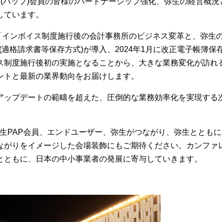
P(パップ)会員の皆様のパートナーシップ強化、弥生の経営概況
しています。
は、「インボイス制度施行後の会計事務所のビジネス変革と、弥生
(適格請求書等保存方式)が導入、2024年1月に改正電子帳簿保
ス制度施行後初の実施となることから、大きな業務変化が訪れ
ントと最新の業界動向をお届けします。
アップデートの範疇を超えた、圧倒的な業務効率化を実現する
して弥生PAP会員、エンドユーザー、弥生がつながり、弥生ととも
ながりをイメージした会場装飾にもご期待ください。カンファ
るとともに、日本の中小事業者の発展に寄与していきます。