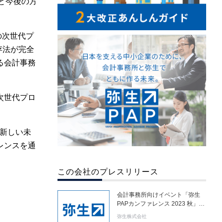
と今後の方
の次世代プ
存法が完全
る会計事務
次世代プロ
に新しい未
レンスを通
この会社のプレスリリース
会計事務所向けイベント「弥生
PAPカンファレンス 2023 秋」、
全国7会場とオンラインで開催
弥生株式会社