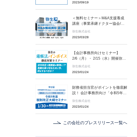
2023/09/19
＜無料セミナー＞M&A支援養成
講座（事業承継ドクター協会/古
田土経営様との共催）会計事務所
弥生株式会社
向けセミナー 4/6・5/11・6/8
2023/03/28
オンライン開催
【会計事務所向けセミナー】
2/6（月）・ 2/15（水）開催弥生
の電帳法/インボイス徹底対策セ
弥生株式会社
ミナー[無料・オンライン]
2023/01/24
財務省担当官がポイントを徹底解
説！ 会計事務所向け「令和5年度
税制改正大綱セミナー」を
弥生株式会社
1/30(月) オンラインで無料開催
2023/01/24
この会社のプレスリリース一覧へ