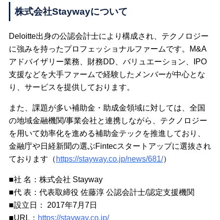
株式会社Staywayについて
Deloitte出身の公認会計士により構成され、テクノロジー
に強みを持ったプロフェッショナルファームです。M&A
アドバイザリー業務、財務DD、バリュエーション、IPO
支援などを大手ファームで経験したメンバーが中心とな
り、サービスを提供しております。
また、課題が多い補助金・助成金領域に対しては、全国
の地域金融機関/事業会社と連携しながら、テクノロジー
を用いて効率化を進める補助金テックを推進しており、
金融庁や日経新聞の選ぶFintecスタートアップに選抜され
ております（
https://stayway.co.jp/news/681/
）
■社 名：株式会社 Stayway
■代 表：代表取締役 佐藤淳 公認会計士/認定支援機関
■設立日： 2017年7月7日
■URL：
https://stayway.co.jp/