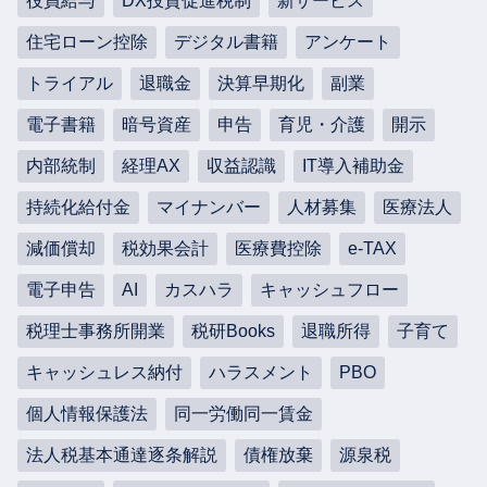
役員給与
DX投資促進税制
新サービス
住宅ローン控除
デジタル書籍
アンケート
トライアル
退職金
決算早期化
副業
電子書籍
暗号資産
申告
育児・介護
開示
内部統制
経理AX
収益認識
IT導入補助金
持続化給付金
マイナンバー
人材募集
医療法人
減価償却
税効果会計
医療費控除
e-TAX
電子申告
AI
カスハラ
キャッシュフロー
税理士事務所開業
税研Books
退職所得
子育て
キャッシュレス納付
ハラスメント
PBO
個人情報保護法
同一労働同一賃金
法人税基本通達逐条解説
債権放棄
源泉税