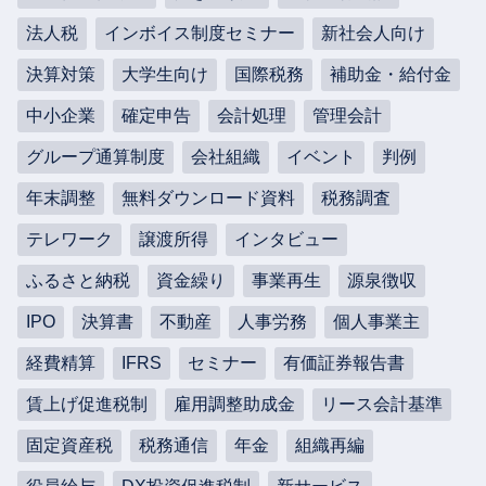
法人税
インボイス制度セミナー
新社会人向け
決算対策
大学生向け
国際税務
補助金・給付金
中小企業
確定申告
会計処理
管理会計
グループ通算制度
会社組織
イベント
判例
年末調整
無料ダウンロード資料
税務調査
テレワーク
譲渡所得
インタビュー
ふるさと納税
資金繰り
事業再生
源泉徴収
IPO
決算書
不動産
人事労務
個人事業主
経費精算
IFRS
セミナー
有価証券報告書
賃上げ促進税制
雇用調整助成金
リース会計基準
固定資産税
税務通信
年金
組織再編