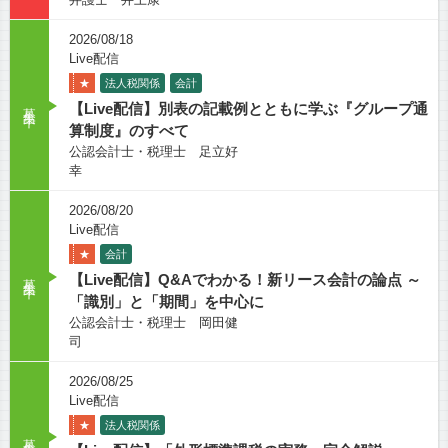
2026/08/18
Live配信
★
法人税関係
会計
募集中
【Live配信】別表の記載例とともに学ぶ『グループ通
算制度』のすべて
公認会計士・税理士 足立好
幸
2026/08/20
Live配信
★
会計
募集中
【Live配信】Q&Aでわかる！新リース会計の論点 ～
「識別」と「期間」を中心に
公認会計士・税理士 岡田健
司
2026/08/25
Live配信
★
法人税関係
募集中