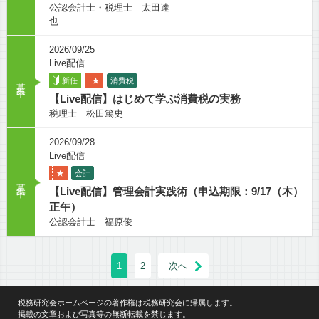
公認会計士・税理士 太田達
也
2026/09/25
Live配信
募集中
新任
★
消費税
【Live配信】はじめて学ぶ消費税の実務
税理士 松田篤史
2026/09/28
Live配信
★
会計
募集中
【Live配信】管理会計実践術（申込期限：9/17（木）
正午）
公認会計士 福原俊
1
2
次へ
税務研究会ホームページの著作権は税務研究会に帰属します。
掲載の文章および写真等の無断転載を禁じます。