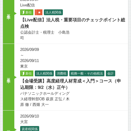
Live配信
新任
★
法人税関係
募集中
【Live配信】法人税・重要項目のチェックポイント総
点検
公認会計士・税理士 小島浩
司
2026/09/09
～
2026/09/11
東京
新任
法人税関係
消費税
税務一般・その他税法
会計
募集中
【会場受講】高度経理人材育成＜入門＞コース（申
込期限：9/2（水）正午）
パナソニックホールディング
ス経理幹部OB 萩原 正弘 / 木
原 徹 / 西畑 大一
2026/09/10
大宮
募集中
資産税関係