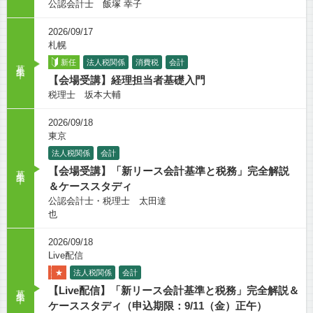
公認会計士 飯塚 幸子
2026/09/17
札幌
募集中
新任
法人税関係
消費税
会計
【会場受講】経理担当者基礎入門
税理士 坂本大輔
2026/09/18
東京
法人税関係
会計
募集中
【会場受講】「新リース会計基準と税務」完全解説
＆ケーススタディ
公認会計士・税理士 太田達
也
2026/09/18
Live配信
★
法人税関係
会計
募集中
【Live配信】「新リース会計基準と税務」完全解説＆
ケーススタディ（申込期限：9/11（金）正午）