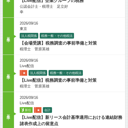
【Live配信】企業グループの税務
公認会計士・税理士 足立好
幸
2026/09/16
東京
募集中
法人税関係
税務一般・その他税法
【会場受講】税務調査の事前準備と対策
税理士 菅原英雄
2026/09/16
Live配信
募集中
★
法人税関係
税務一般・その他税法
【Live配信】税務調査の事前準備と対策
税理士 菅原英雄
2026/09/16
Live配信
新任
★
会計
募集中
【Live配信】新リース会計基準適用における連結財務
諸表作成上の留意点