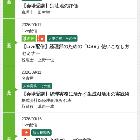
【会場受講】別荘地の評価
税理士 田村栄
2026/09/11
Live配信
新任
★
人事労務・その他
募集中
【Live配信】経理部のための「CSV」使いこなし方
セミナー
税理士 上野一也
2026/09/11
名古屋
人事労務・その他
募集中
【会場受講】経理実務に活かす生成AI活用の実践術
株式会社IS経理事務所 代表
取締役 葛西一成
2026/09/15
Live配信
★
法人税関係
募集中