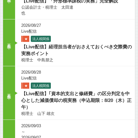
【Live配信】「外形標準課税の実務」完全解説
公認会計士・税理士 太田達
也
2026/08/27
Live配信
★
法人税関係
募集中
【Live配信】経理担当者がおさえておくべき交際費の
実務ポイント
税理士 中島朋之
2026/08/28
Live配信
★
法人税関係
募集中
【Live配信】｢資本的支出と修繕費」の区分判定を中
心とした減価償却の税実務（申込期限：8/20（木）正
午）
税理士 山下 雄次
2026/09/03
～
2026/09/07