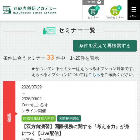
？
一般価格
0
0
Webセミナー
セミナー
セミナー一覧
条件を変えて再検索する
33
条件に合うセミナー
件中
1
~
20
件を表示
★がついているセミナーはえらべるオプション対象です。
えらべるオプションについては
こちら
をご確認ください。
2026/07/29
～
2026/09/02
Zoomによるオ
ンライン開催
締切・満席
国際税務研究会主催
国際税務関係
【双方向演習】国際税務に関する『考える力』が身
につく【Live配信】
弁護士 井上康一