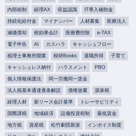
内部統制
経理AX
収益認識
IT導入補助金
持続化給付金
マイナンバー
人材募集
医療法人
減価償却
税効果会計
医療費控除
e-TAX
電子申告
AI
カスハラ
キャッシュフロー
税理士事務所開業
税研Books
退職所得
子育て
キャッシュレス納付
ハラスメント
PBO
個人情報保護法
同一労働同一賃金
法人税基本通達逐条解説
債権放棄
源泉税
経理人材
新リース会計基準
トレーサビリティ
国際課税
地域経済
設備投資税制
最低賃金
地方税
資産税
松竹劇団新派
インボイス制度