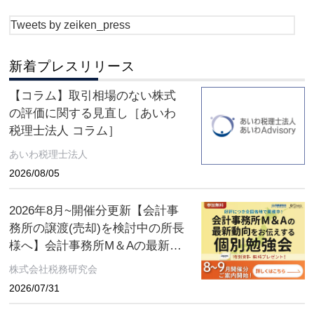
Tweets by zeiken_press
新着プレスリリース
【コラム】取引相場のない株式
の評価に関する見直し［あいわ
税理士法人 コラム］
あいわ税理士法人
2026/08/05
2026年8月~開催分更新【会計事
務所の譲渡(売却)を検討中の所長
様へ】会計事務所M＆Aの最新動
向をお伝えする無料個別勉強会
株式会社税務研究会
（限定特典付き）にぜひご参加
2026/07/31
ください。 ～好評につき全国各