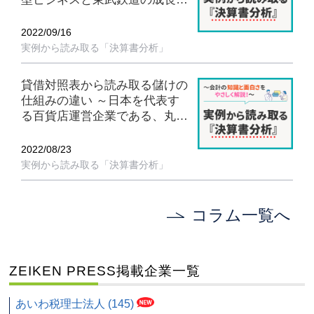
略～
2022/09/16
実例から読み取る「決算書分析」
貸借対照表から読み取る儲けの
仕組みの違い ～日本を代表す
る百貨店運営企業である、丸井
グループと三越伊勢丹HDの比
較～
2022/08/23
実例から読み取る「決算書分析」
コラム一覧へ
ZEIKEN PRESS掲載企業一覧
あいわ税理士法人 (145)