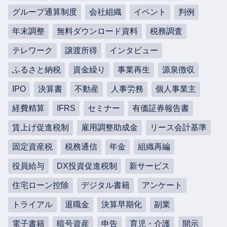
グループ通算制度
会社組織
イベント
判例
年末調整
無料ダウンロード資料
税務調査
テレワーク
譲渡所得
インタビュー
ふるさと納税
資金繰り
事業再生
源泉徴収
IPO
決算書
不動産
人事労務
個人事業主
経費精算
IFRS
セミナー
有価証券報告書
賃上げ促進税制
雇用調整助成金
リース会計基準
固定資産税
税務通信
年金
組織再編
役員給与
DX投資促進税制
新サービス
住宅ローン控除
デジタル書籍
アンケート
トライアル
退職金
決算早期化
副業
電子書籍
暗号資産
申告
育児・介護
開示