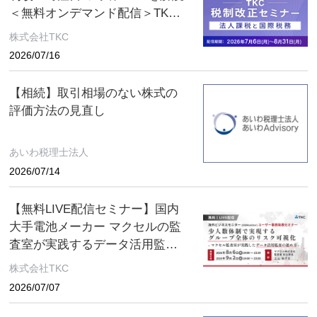
＜無料オンデマンド配信＞TKC
税制改正セミナー 2026年8月31
株式会社TKC
日（月）まで
2026/07/16
【相続】取引相場のない株式の
評価方法の見直し
あいわ税理士法人
2026/07/14
【無料LIVE配信セミナー】国内
大手電池メーカー マクセルの監
査室が実践するデータ活用監査
とは ～８月６日(木)、９月２日
株式会社TKC
(水) ２日間限定配信～
2026/07/07