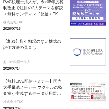
PwC税理士法人が、令和8年度税
制改正で注目の2大テーマを解説
＜無料オンデマンド配信＞TKC
税制改正セミナー 2026年8月31
株式会社TKC
日（月）まで
2026/07/16
【相続】取引相場のない株式の
評価方法の見直し
あいわ税理士法人
2026/07/14
【無料LIVE配信セミナー】国内
大手電池メーカー マクセルの監
査室が実践するデータ活用監査
とは ～８月６日(木)、９月２日
株式会社TKC
(水) ２日間限定配信～
2026/07/07