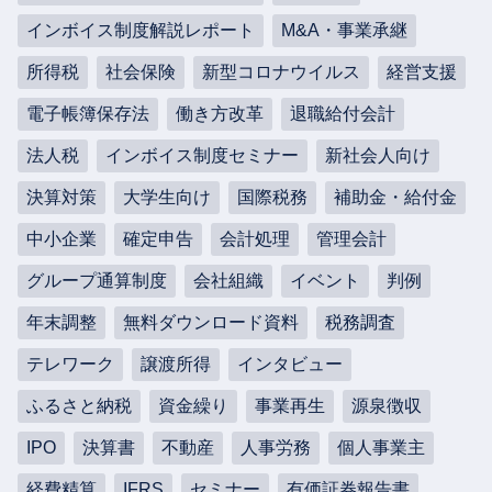
インボイス制度解説レポート
M&A・事業承継
所得税
社会保険
新型コロナウイルス
経営支援
電子帳簿保存法
働き方改革
退職給付会計
法人税
インボイス制度セミナー
新社会人向け
決算対策
大学生向け
国際税務
補助金・給付金
中小企業
確定申告
会計処理
管理会計
グループ通算制度
会社組織
イベント
判例
年末調整
無料ダウンロード資料
税務調査
テレワーク
譲渡所得
インタビュー
ふるさと納税
資金繰り
事業再生
源泉徴収
IPO
決算書
不動産
人事労務
個人事業主
経費精算
IFRS
セミナー
有価証券報告書