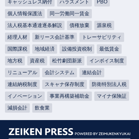
キャッシュレス納付
ハラスメント
PBO
個人情報保護法
同一労働同一賃金
法人税基本通達逐条解説
債権放棄
源泉税
経理人材
新リース会計基準
トレーサビリティ
国際課税
地域経済
設備投資税制
最低賃金
地方税
資産税
松竹劇団新派
インボイス制度
リニューアル
会計システム
連結会計
連結納税制度
スキャナ保存制度
防衛特別法人税
イノベーション
事業再構築補助金
マイナ保険証
減損会計
飲食業