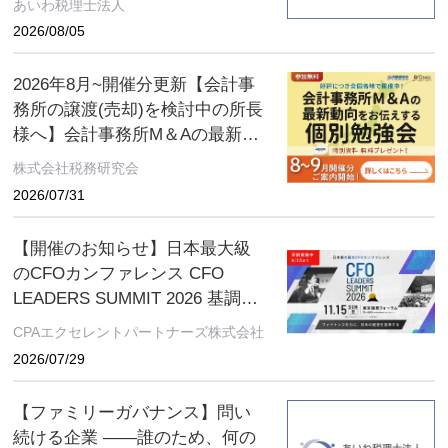
あいわ税理士法人
2026/08/05
2026年8月~開催分更新【会計事
務所の譲渡(売却)を検討中の所長
様へ】会計事務所M＆Aの最新動
向をお伝えする無料個別勉強会
株式会社税務研究会
（限定特典付き）にぜひご参加
2026/07/31
ください。 ～好評につき全国各
地で開催中！～
【開催のお知らせ】日本最大級
のCFOカンファレンス CFO
LEADERS SUMMIT 2026 基調講
演にソフトバンクグループCFO
CPAエクセレントパートナーズ株式会社
の後藤芳光氏の登壇が決定
2026/07/29
【ファミリーガバナンス】問い
続ける企業 ――誰のため、何の