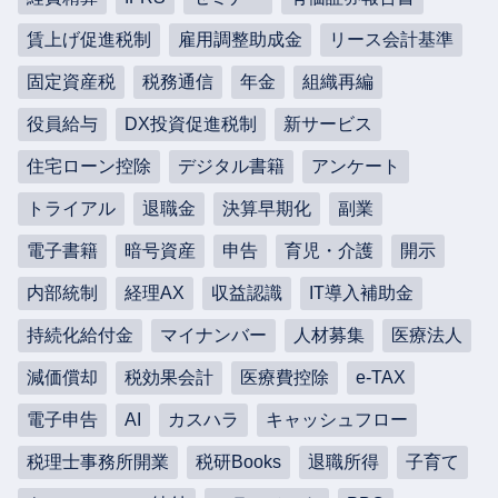
賃上げ促進税制
雇用調整助成金
リース会計基準
固定資産税
税務通信
年金
組織再編
役員給与
DX投資促進税制
新サービス
住宅ローン控除
デジタル書籍
アンケート
トライアル
退職金
決算早期化
副業
電子書籍
暗号資産
申告
育児・介護
開示
内部統制
経理AX
収益認識
IT導入補助金
持続化給付金
マイナンバー
人材募集
医療法人
減価償却
税効果会計
医療費控除
e-TAX
電子申告
AI
カスハラ
キャッシュフロー
税理士事務所開業
税研Books
退職所得
子育て