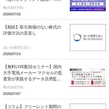
税制改正セミナー 2026年8月31
株式会社TKC
日（月）まで
2026/07/16
【相続】取引相場のない株式の
評価方法の見直し
あいわ税理士法人
2026/07/14
【無料LIVE配信セミナー】国内
大手電池メーカー マクセルの監
査室が実践するデータ活用監査
とは ～８月６日(木)、９月２日
株式会社TKC
(水) ２日間限定配信～
2026/07/07
【コラム】フリーレント期間の