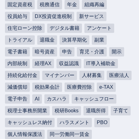
固定資産税
税務通信
年金
組織再編
役員給与
DX投資促進税制
新サービス
住宅ローン控除
デジタル書籍
アンケート
トライアル
退職金
決算早期化
副業
電子書籍
暗号資産
申告
育児・介護
開示
内部統制
経理AX
収益認識
IT導入補助金
持続化給付金
マイナンバー
人材募集
医療法人
減価償却
税効果会計
医療費控除
e-TAX
電子申告
AI
カスハラ
キャッシュフロー
税理士事務所開業
税研Books
退職所得
子育て
キャッシュレス納付
ハラスメント
PBO
個人情報保護法
同一労働同一賃金