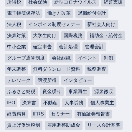
所得税
社会保険
新型コロナウイルス
経営支援
電子帳簿保存法
働き方改革
退職給付会計
法人税
インボイス制度セミナー
新社会人向け
決算対策
大学生向け
国際税務
補助金・給付金
中小企業
確定申告
会計処理
管理会計
グループ通算制度
会社組織
イベント
判例
年末調整
無料ダウンロード資料
税務調査
テレワーク
譲渡所得
インタビュー
ふるさと納税
資金繰り
事業再生
源泉徴収
IPO
決算書
不動産
人事労務
個人事業主
経費精算
IFRS
セミナー
有価証券報告書
賃上げ促進税制
雇用調整助成金
リース会計基準