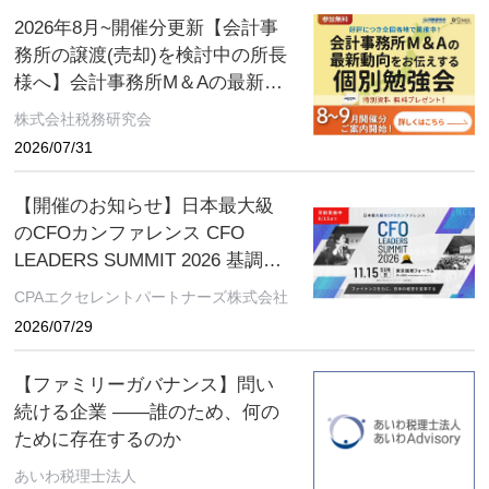
2026年8月~開催分更新【会計事
務所の譲渡(売却)を検討中の所長
様へ】会計事務所M＆Aの最新動
向をお伝えする無料個別勉強会
株式会社税務研究会
（限定特典付き）にぜひご参加
2026/07/31
ください。 ～好評につき全国各
地で開催中！～
【開催のお知らせ】日本最大級
のCFOカンファレンス CFO
LEADERS SUMMIT 2026 基調講
演にソフトバンクグループCFO
CPAエクセレントパートナーズ株式会社
の後藤芳光氏の登壇が決定
2026/07/29
【ファミリーガバナンス】問い
続ける企業 ――誰のため、何の
ために存在するのか
あいわ税理士法人