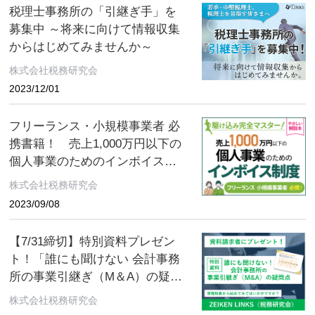
税理士事務所の「引継ぎ手」を
募集中 ～将来に向けて情報収集
からはじめてみませんか～
株式会社税務研究会
2023/12/01
フリーランス・小規模事業者 必
携書籍！ 売上1,000万円以下の
個人事業のためのインボイス制
度
株式会社税務研究会
2023/09/08
【7/31締切】特別資料プレゼン
ト！「誰にも聞けない 会計事務
所の事業引継ぎ（M＆A）の疑問
点［譲渡用・入門編］」「知っ
株式会社税務研究会
ておきたい 小さな会社の事業引