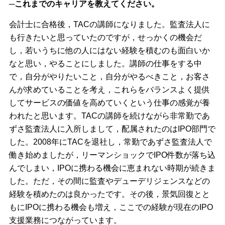
─これまでのキャリアを教えてください。
会計士に合格後，TACの講師になりました。監査法人に
も行きたいと思っていたのですが，せっかくの機会だ
し，若いうちに他の人にはない経験を積むのも面白いか
なと思い，やることにしました。講師の仕事をする中
で，自分がやりたいこと，自分がやるべきこと，お客さ
んが求めていることを考え，これらをバランスよく提供
してサービスの価値を高めていくという仕事の感覚が養
われたと思います。TACの講師を続けながら非常勤であ
ずさ監査法人に入所しまして，配属されたのはIPO部門で
した。2008年にTACを退社し，常勤であずさ監査法人で
働き始めましたが，リーマンショックでIPO件数が落ち込
んでしまい，IPOに携わる機会に恵まれない時期が続きま
した。ただ，その間に監査やデューデリジェンスなどの
経験を積めたのは良かったです。その後，景気回復とと
もにIPOに携わる機会も増え，ここでの経験が現在のIPO
支援業務につながっています。