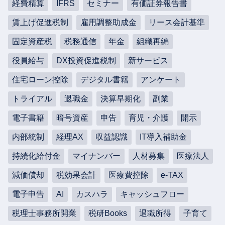
経費精算
IFRS
セミナー
有価証券報告書
賃上げ促進税制
雇用調整助成金
リース会計基準
固定資産税
税務通信
年金
組織再編
役員給与
DX投資促進税制
新サービス
住宅ローン控除
デジタル書籍
アンケート
トライアル
退職金
決算早期化
副業
電子書籍
暗号資産
申告
育児・介護
開示
内部統制
経理AX
収益認識
IT導入補助金
持続化給付金
マイナンバー
人材募集
医療法人
減価償却
税効果会計
医療費控除
e-TAX
電子申告
AI
カスハラ
キャッシュフロー
税理士事務所開業
税研Books
退職所得
子育て