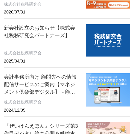
向をお伝えする無料個別勉強会
株式会社税務研究会
（限定特典付き）にぜひご参加
2026/07/31
ください。 ～好評につき全国各
地で開催中！～
新会社設立のお知らせ【株式会
社税務研究会パートナーズ】
株式会社税務研究会
2025/04/01
会計事務所向け 顧問先への情報
配信サービスのご案内【マネジ
メント倶楽部デジタル】～顧問
先とのコミュニケーションを活
株式会社税務研究会
発に！～
2024/12/05
『ぜいけんえほん』シリーズ第3
作目デジタル絵本公開＆紙絵本