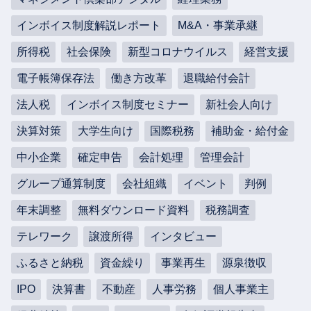
インボイス制度解説レポート
M&A・事業承継
所得税
社会保険
新型コロナウイルス
経営支援
電子帳簿保存法
働き方改革
退職給付会計
法人税
インボイス制度セミナー
新社会人向け
決算対策
大学生向け
国際税務
補助金・給付金
中小企業
確定申告
会計処理
管理会計
グループ通算制度
会社組織
イベント
判例
年末調整
無料ダウンロード資料
税務調査
テレワーク
譲渡所得
インタビュー
ふるさと納税
資金繰り
事業再生
源泉徴収
IPO
決算書
不動産
人事労務
個人事業主