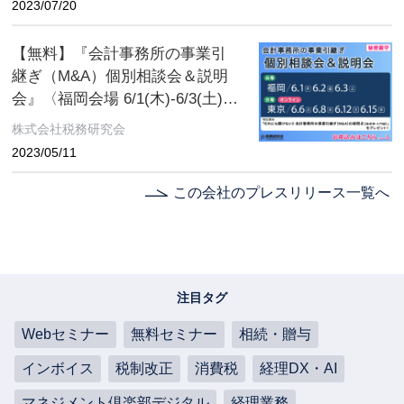
2023/07/20
継ぎ（M＆A）の基本［譲渡用・
入門編］」
【無料】『会計事務所の事業引
継ぎ（M&A）個別相談会＆説明
会』〈福岡会場 6/1(木)‐6/3(土)／
東京会場6/6(火)‐6/15(木)〉【特
株式会社税務研究会
典資料】「だれにも聞けない
2023/05/11
会計事務所の事業引継ぎ
（M&A）の疑問点〈譲渡用・入
この会社のプレスリリース一覧へ
門編〉」をプレゼント！
注目タグ
Webセミナー
無料セミナー
相続・贈与
インボイス
税制改正
消費税
経理DX・AI
マネジメント倶楽部デジタル
経理業務