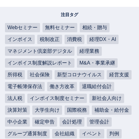
注目タグ
Webセミナー
無料セミナー
相続・贈与
インボイス
税制改正
消費税
経理DX・AI
マネジメント倶楽部デジタル
経理業務
インボイス制度解説レポート
M&A・事業承継
所得税
社会保険
新型コロナウイルス
経営支援
電子帳簿保存法
働き方改革
退職給付会計
法人税
インボイス制度セミナー
新社会人向け
決算対策
大学生向け
国際税務
補助金・給付金
中小企業
確定申告
会計処理
管理会計
グループ通算制度
会社組織
イベント
判例