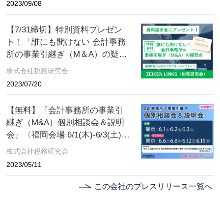
2023/09/08
【7/31締切】特別資料プレゼン
ト！「誰にも聞けない 会計事務
所の事業引継ぎ（M＆A）の疑問
点［譲渡用・入門編］」「知っ
株式会社税務研究会
ておきたい 小さな会社の事業引
2023/07/20
継ぎ（M＆A）の基本［譲渡用・
入門編］」
【無料】『会計事務所の事業引
継ぎ（M&A）個別相談会＆説明
会』〈福岡会場 6/1(木)‐6/3(土)／
東京会場6/6(火)‐6/15(木)〉【特
株式会社税務研究会
典資料】「だれにも聞けない
2023/05/11
会計事務所の事業引継ぎ
（M&A）の疑問点〈譲渡用・入
この会社のプレスリリース一覧へ
門編〉」をプレゼント！