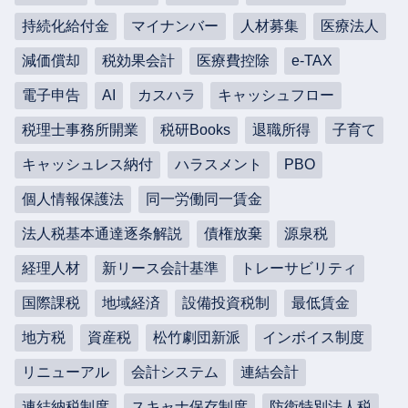
持続化給付金
マイナンバー
人材募集
医療法人
減価償却
税効果会計
医療費控除
e-TAX
電子申告
AI
カスハラ
キャッシュフロー
税理士事務所開業
税研Books
退職所得
子育て
キャッシュレス納付
ハラスメント
PBO
個人情報保護法
同一労働同一賃金
法人税基本通達逐条解説
債権放棄
源泉税
経理人材
新リース会計基準
トレーサビリティ
国際課税
地域経済
設備投資税制
最低賃金
地方税
資産税
松竹劇団新派
インボイス制度
リニューアル
会計システム
連結会計
連結納税制度
スキャナ保存制度
防衛特別法人税