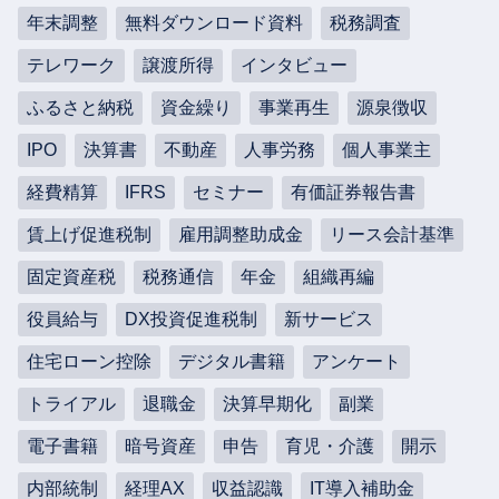
年末調整
無料ダウンロード資料
税務調査
テレワーク
譲渡所得
インタビュー
ふるさと納税
資金繰り
事業再生
源泉徴収
IPO
決算書
不動産
人事労務
個人事業主
経費精算
IFRS
セミナー
有価証券報告書
賃上げ促進税制
雇用調整助成金
リース会計基準
固定資産税
税務通信
年金
組織再編
役員給与
DX投資促進税制
新サービス
住宅ローン控除
デジタル書籍
アンケート
トライアル
退職金
決算早期化
副業
電子書籍
暗号資産
申告
育児・介護
開示
内部統制
経理AX
収益認識
IT導入補助金