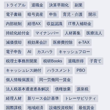
トライアル
退職金
決算早期化
副業
電子書籍
暗号資産
申告
育児・介護
開示
内部統制
経理AX
収益認識
IT導入補助金
持続化給付金
マイナンバー
人材募集
医療法人
減価償却
税効果会計
医療費控除
e-TAX
電子申告
AI
カスハラ
キャッシュフロー
税理士事務所開業
税研Books
退職所得
子育て
キャッシュレス納付
ハラスメント
PBO
個人情報保護法
同一労働同一賃金
法人税基本通達逐条解説
債権放棄
源泉税
経理人材
新リース会計基準
トレーサビリティ
国際課税
地域経済
設備投資税制
最低賃金