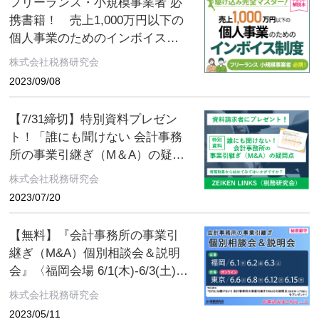
フリーランス・小規模事業者 必
携書籍！ 売上1,000万円以下の
個人事業のためのインボイス制
度
株式会社税務研究会
2023/09/08
【7/31締切】特別資料プレゼン
ト！「誰にも聞けない 会計事務
所の事業引継ぎ（M＆A）の疑問
点［譲渡用・入門編］」「知っ
株式会社税務研究会
ておきたい 小さな会社の事業引
2023/07/20
継ぎ（M＆A）の基本［譲渡用・
入門編］」
【無料】『会計事務所の事業引
継ぎ（M&A）個別相談会＆説明
会』〈福岡会場 6/1(木)‐6/3(土)／
東京会場6/6(火)‐6/15(木)〉【特
株式会社税務研究会
典資料】「だれにも聞けない
2023/05/11