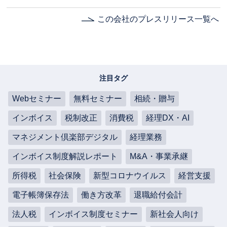
会計事務所の事業引継ぎ
（M&A）の疑問点〈譲渡用・入
この会社のプレスリリース一覧へ
門編〉」をプレゼント！
注目タグ
Webセミナー
無料セミナー
相続・贈与
インボイス
税制改正
消費税
経理DX・AI
マネジメント倶楽部デジタル
経理業務
インボイス制度解説レポート
M&A・事業承継
所得税
社会保険
新型コロナウイルス
経営支援
電子帳簿保存法
働き方改革
退職給付会計
法人税
インボイス制度セミナー
新社会人向け