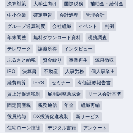
決算対策
大学生向け
国際税務
補助金・給付金
中小企業
確定申告
会計処理
管理会計
グループ通算制度
会社組織
イベント
判例
年末調整
無料ダウンロード資料
税務調査
テレワーク
譲渡所得
インタビュー
ふるさと納税
資金繰り
事業再生
源泉徴収
IPO
決算書
不動産
人事労務
個人事業主
経費精算
IFRS
セミナー
有価証券報告書
賃上げ促進税制
雇用調整助成金
リース会計基準
固定資産税
税務通信
年金
組織再編
役員給与
DX投資促進税制
新サービス
住宅ローン控除
デジタル書籍
アンケート