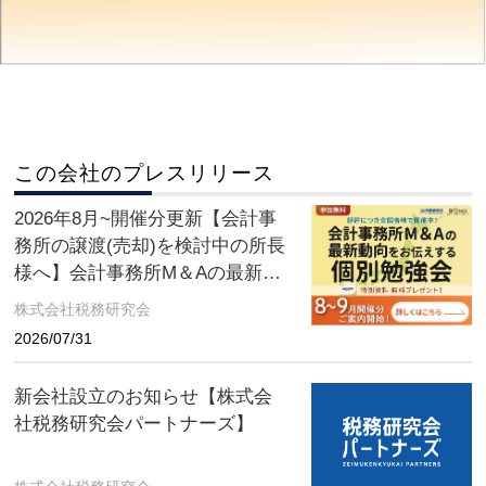
この会社のプレスリリース
2026年8月~開催分更新【会計事
務所の譲渡(売却)を検討中の所長
様へ】会計事務所M＆Aの最新動
向をお伝えする無料個別勉強会
株式会社税務研究会
（限定特典付き）にぜひご参加
2026/07/31
ください。 ～好評につき全国各
地で開催中！～
新会社設立のお知らせ【株式会
社税務研究会パートナーズ】