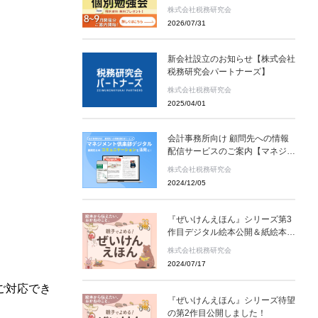
様へ】会計事務所M＆Aの最新動
株式会社税務研究会
向をお伝えする無料個別勉強会
2026/07/31
（限定特典付き）にぜひご参加く
ださい。 ～好評につき全国各地
で開催中！～
新会社設立のお知らせ【株式会社
税務研究会パートナーズ】
株式会社税務研究会
2025/04/01
会計事務所向け 顧問先への情報
配信サービスのご案内【マネジメ
ント倶楽部デジタル】～顧問先と
株式会社税務研究会
のコミュニケーションを活発に！
2024/12/05
～
『ぜいけんえほん』シリーズ第3
作目デジタル絵本公開＆紙絵本発
売！
株式会社税務研究会
2024/07/17
ご対応でき
『ぜいけんえほん』シリーズ待望
の第2作目公開しました！