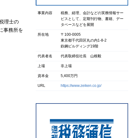
事業内容
税務、経理、会計などの実務情報サー
ビスとして、定期刊行物、書籍、デー
税理士の
タベースなどを展開
に事務所を
所在地
〒100-0005
東京都千代田区丸の内1-8-2
鉃鋼ビルディング19階
代表者名
代表取締役社長 山根毅
上場
非上場
資本金
5,400万円
URL
https://www.zeiken.co.jp/