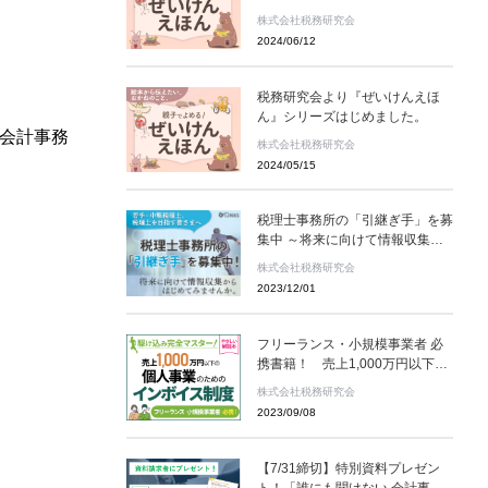
株式会社税務研究会
2024/06/12
税務研究会より『ぜいけんえほ
ん』シリーズはじめました。
の会計事務
株式会社税務研究会
2024/05/15
税理士事務所の「引継ぎ手」を募
集中 ～将来に向けて情報収集か
らはじめてみませんか～
株式会社税務研究会
2023/12/01
フリーランス・小規模事業者 必
携書籍！ 売上1,000万円以下の
個人事業のためのインボイス制度
株式会社税務研究会
2023/09/08
【7/31締切】特別資料プレゼン
ト！「誰にも聞けない 会計事務