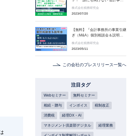
所の事業引継ぎ（M＆A）の疑問
株式会社税務研究会
点［譲渡用・入門編］」「知って
2023/07/20
おきたい 小さな会社の事業引継
ぎ（M＆A）の基本［譲渡用・入
門編］」
【無料】『会計事務所の事業引継
ぎ（M&A）個別相談会＆説明
会』〈福岡会場 6/1(木)‐6/3(土)／
株式会社税務研究会
東京会場6/6(火)‐6/15(木)〉【特
2023/05/11
典資料】「だれにも聞けない
会計事務所の事業引継ぎ
（M&A）の疑問点〈譲渡用・入
この会社のプレスリリース一覧へ
門編〉」をプレゼント！
注目タグ
Webセミナー
無料セミナー
相続・贈与
インボイス
税制改正
消費税
経理DX・AI
マネジメント倶楽部デジタル
経理業務
は
インボイス制度解説レポート