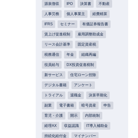
源泉徴収
IPO
決算書
不動産
人事労務
個人事業主
経費精算
IFRS
セミナー
有価証券報告書
賃上げ促進税制
雇用調整助成金
リース会計基準
固定資産税
税務通信
年金
組織再編
役員給与
DX投資促進税制
新サービス
住宅ローン控除
デジタル書籍
アンケート
トライアル
退職金
決算早期化
副業
電子書籍
暗号資産
申告
育児・介護
開示
内部統制
経理AX
収益認識
IT導入補助金
持続化給付金
マイナンバー