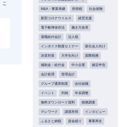
」こ
M&A・事業承継
所得税
社会保険
新型コロナウイルス
経営支援
電子帳簿保存法
働き方改革
退職給付会計
法人税
インボイス制度セミナー
新社会人向け
決算対策
大学生向け
国際税務
補助金・給付金
中小企業
確定申告
会計処理
管理会計
グループ通算制度
会社組織
イベント
判例
年末調整
無料ダウンロード資料
税務調査
テレワーク
譲渡所得
インタビュー
ふるさと納税
資金繰り
事業再生