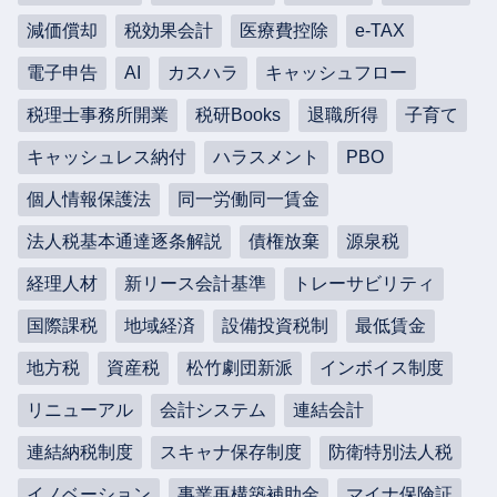
減価償却
税効果会計
医療費控除
e-TAX
電子申告
AI
カスハラ
キャッシュフロー
税理士事務所開業
税研Books
退職所得
子育て
キャッシュレス納付
ハラスメント
PBO
個人情報保護法
同一労働同一賃金
法人税基本通達逐条解説
債権放棄
源泉税
経理人材
新リース会計基準
トレーサビリティ
国際課税
地域経済
設備投資税制
最低賃金
地方税
資産税
松竹劇団新派
インボイス制度
リニューアル
会計システム
連結会計
連結納税制度
スキャナ保存制度
防衛特別法人税
イノベーション
事業再構築補助金
マイナ保険証