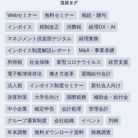
注目タグ
Webセミナー
無料セミナー
相続・贈与
インボイス
税制改正
消費税
経理DX・AI
マネジメント倶楽部デジタル
経理業務
インボイス制度解説レポート
M&A・事業承継
所得税
社会保険
新型コロナウイルス
経営支援
電子帳簿保存法
働き方改革
退職給付会計
法人税
インボイス制度セミナー
新社会人向け
決算対策
大学生向け
国際税務
補助金・給付金
中小企業
確定申告
会計処理
管理会計
グループ通算制度
会社組織
イベント
判例
年末調整
無料ダウンロード資料
税務調査