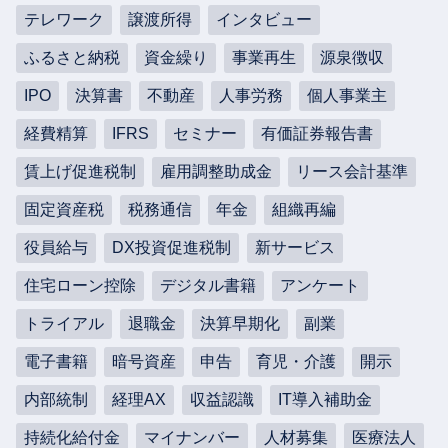
テレワーク
譲渡所得
インタビュー
ふるさと納税
資金繰り
事業再生
源泉徴収
IPO
決算書
不動産
人事労務
個人事業主
経費精算
IFRS
セミナー
有価証券報告書
賃上げ促進税制
雇用調整助成金
リース会計基準
固定資産税
税務通信
年金
組織再編
役員給与
DX投資促進税制
新サービス
住宅ローン控除
デジタル書籍
アンケート
トライアル
退職金
決算早期化
副業
電子書籍
暗号資産
申告
育児・介護
開示
内部統制
経理AX
収益認識
IT導入補助金
持続化給付金
マイナンバー
人材募集
医療法人