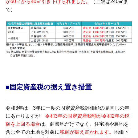
が50㎡から40㎡引き下げられました。
（上限は240㎡ま
で）
■固定資産税の据え置き措置
令和3年は、3年に一度の固定資産税評価額の見直しの年
にあたりますが、
令和3年の固定資産税額が
令和2年の税
額を上回る場合
は
、商業地だけでなく、住宅地や農地を
含む全ての土地を対象に
税額が据え置かれます。
地価下