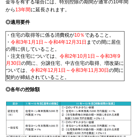
金等を有する場合には、特別控除の期間が通常の10年間
から
13年間
に延長されます。
◎適用要件
・住宅の取得等に係る消費税が
10％
であること。
・
令和3年1月1日～令和4年12月31日
までの間に居住
の用に供していること。
・注文住宅については、
令和2年10月1日～令和3年9
月30日
の間に、分譲住宅、中古住宅の取得、増改築に
ついては、
令和2年12月1日～令和3年11月30日
の間に
契約が締結されていること。
◎各年の控除額