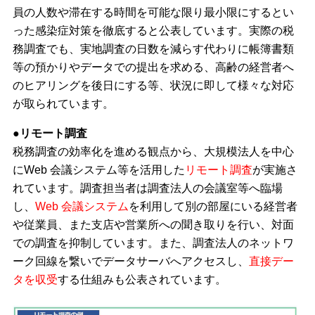
員の人数や滞在する時間を可能な限り最小限にするとい
った感染症対策を徹底すると公表しています。実際の税
務調査でも、実地調査の日数を減らす代わりに帳簿書類
等の預かりやデータでの提出を求める、高齢の経営者へ
のヒアリングを後日にする等、状況に即して様々な対応
が取られています。
●リモート調査
税務調査の効率化を進める観点から、大規模法人を中心
にWeb 会議システム等を活用した
リモート調査
が実施さ
れています。調査担当者は調査法人の会議室等へ臨場
し、
Web 会議システム
を利用して別の部屋にいる経営者
や従業員、また支店や営業所への聞き取りを行い、対面
での調査を抑制しています。また、調査法人のネットワ
ーク回線を繋いでデータサーバへアクセスし、
直接デー
タを収受
する仕組みも公表されています。