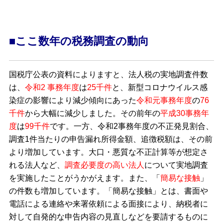
■ここ数年の税務調査の動向
国税庁公表の資料によりますと、法人税の実地調査件数
は、
令和2 事務年度
は
25千件
と、新型コロナウイルス感
染症の影響により減少傾向にあった
令和元事務年度
の
76
千件
から大幅に減少しました。その前年の
平成30事務年
度
は
99千件
です。一方、令和2事務年度の不正発見割合、
調査1件当たりの申告漏れ所得金額、追徴税額は、その前
より増加しています。大口・悪質な不正計算等が想定さ
れる法人など、
調査必要度の高い法人
について実地調査
を実施したことがうかがえます。また、「
簡易な接触
」
の件数も増加しています。「簡易な接触」とは、書面や
電話による連絡や来署依頼による面接により、納税者に
対して自発的な申告内容の見直しなどを要請するものに