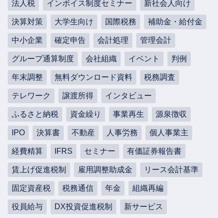
法人税
インボイス制度セミナー
新社会人向け
決算対策
大学生向け
国際税務
補助金・給付金
中小企業
確定申告
会計処理
管理会計
グループ通算制度
会社組織
イベント
判例
年末調整
無料ダウンロード資料
税務調査
テレワーク
譲渡所得
インタビュー
ふるさと納税
資金繰り
事業再生
源泉徴収
IPO
決算書
不動産
人事労務
個人事業主
経費精算
IFRS
セミナー
有価証券報告書
賃上げ促進税制
雇用調整助成金
リース会計基準
固定資産税
税務通信
年金
組織再編
役員給与
DX投資促進税制
新サービス