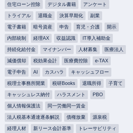
住宅ローン控除
デジタル書籍
アンケート
トライアル
退職金
決算早期化
副業
電子書籍
暗号資産
申告
育児・介護
開示
内部統制
経理AX
収益認識
IT導入補助金
持続化給付金
マイナンバー
人材募集
医療法人
減価償却
税効果会計
医療費控除
e-TAX
電子申告
AI
カスハラ
キャッシュフロー
税理士事務所開業
税研Books
退職所得
子育て
キャッシュレス納付
ハラスメント
PBO
個人情報保護法
同一労働同一賃金
法人税基本通達逐条解説
債権放棄
源泉税
経理人材
新リース会計基準
トレーサビリティ