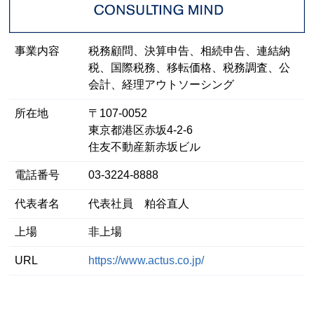
事業内容
税務顧問、決算申告、相続申告、連結納
税、国際税務、移転価格、税務調査、公
会計、経理アウトソーシング
所在地
〒107-0052
東京都港区⾚坂4-2-6
住友不動産新赤坂ビル
電話番号
03-3224-8888
代表者名
代表社員 粕谷直人
上場
非上場
URL
https://www.actus.co.jp/