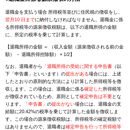
退職金を支払う場合 所得税等並びに住民税の徴収をし、
翌月10 日まで
に納付しなければなりません。退職金に係
る所得税等の源泉徴収税額は、以下の退職所得の金額
に、所定の税率を乗じて計算します。
【退職所得の金額 ＝ （収入金額（源泉徴収される前の金
額） － 退職所得控除額） × 1/2】
なお、退職者から
「退職所得の受給に関する申告書
（以
下「申告書」といいます）の
提出がある
場合には、上述
したとおりの原則的な方法により計算した所得税等を徴
収します。この場合は、退職金に係る
確定した
所得税等
が徴収されているため、原則として
確定申告は不要
とな
ります。
「申告書」
の
提出がない
場合には、退職金の支
給額に20.42%の税率を乗じて計算した金額を徴収しま
す。この場合の源泉徴収税額は、所得税等の確定税額で
はありませんので、退職者は
確定申告を行って所得税等