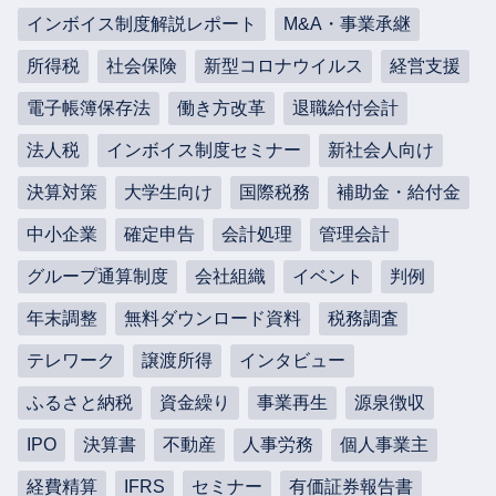
インボイス制度解説レポート
M&A・事業承継
所得税
社会保険
新型コロナウイルス
経営支援
電子帳簿保存法
働き方改革
退職給付会計
法人税
インボイス制度セミナー
新社会人向け
決算対策
大学生向け
国際税務
補助金・給付金
中小企業
確定申告
会計処理
管理会計
グループ通算制度
会社組織
イベント
判例
年末調整
無料ダウンロード資料
税務調査
テレワーク
譲渡所得
インタビュー
ふるさと納税
資金繰り
事業再生
源泉徴収
IPO
決算書
不動産
人事労務
個人事業主
経費精算
IFRS
セミナー
有価証券報告書