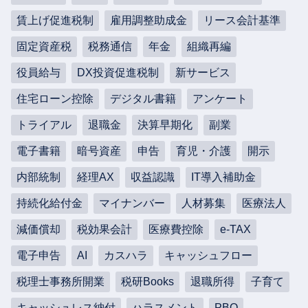
賃上げ促進税制
雇用調整助成金
リース会計基準
固定資産税
税務通信
年金
組織再編
役員給与
DX投資促進税制
新サービス
住宅ローン控除
デジタル書籍
アンケート
トライアル
退職金
決算早期化
副業
電子書籍
暗号資産
申告
育児・介護
開示
内部統制
経理AX
収益認識
IT導入補助金
持続化給付金
マイナンバー
人材募集
医療法人
減価償却
税効果会計
医療費控除
e-TAX
電子申告
AI
カスハラ
キャッシュフロー
税理士事務所開業
税研Books
退職所得
子育て
キャッシュレス納付
ハラスメント
PBO