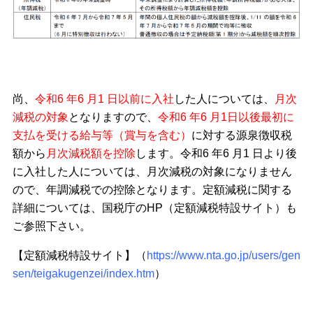
尚、
令和6 年6 月1 日以前に入社
した人については、
月次
減税の対象
となりますので、
令和6 年6 月1日以後最初に
支払を受ける給与等（賞与を含む）
に対する源泉徴収税
額から
月次減税額を控除
します。令和6 年6 月1 日より後
に入社した人については、月次減税の対象になりません
ので、年調減税での控除となります。定額減税に関する
詳細については、国税庁のHP（定額減税特設サイト）も
ご参照下さい。
【定額減税特設サイト】（
https://www.nta.go.jp/users/gen
sen/teigakugenzei/index.htm
）