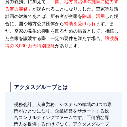
努力義務」に加えて、
「国、地方自治体の施策に協力す
る努力義務」
が課されることになりました。空家等対策
計画の対象であれば、所有者が空家を
除却
、
活用
した場
合に、国や地方公共団体から
補助を受けられ
ます。ま
た、空家の発生の抑制を図るための措置として、相続し
た空家を譲渡する際、一定の要件を満たす場合、
譲渡所
得の 3,000 万円特別控除
があります。
アクタスグループとは
税務会計、人事労務、システムの領域の3つの専
門がひとつになり、企業経営をサポートする総
合コンサルティングファームです。圧倒的な専
門力を提供するだけでなく、アクタスグループ