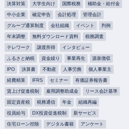
決算対策
大学生向け
国際税務
補助金・給付金
中小企業
確定申告
会計処理
管理会計
グループ通算制度
会社組織
イベント
判例
年末調整
無料ダウンロード資料
税務調査
テレワーク
譲渡所得
インタビュー
ふるさと納税
資金繰り
事業再生
源泉徴収
IPO
決算書
不動産
人事労務
個人事業主
経費精算
IFRS
セミナー
有価証券報告書
賃上げ促進税制
雇用調整助成金
リース会計基準
固定資産税
税務通信
年金
組織再編
役員給与
DX投資促進税制
新サービス
住宅ローン控除
デジタル書籍
アンケート