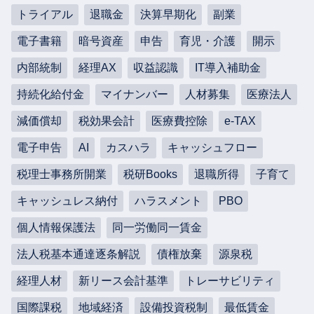
トライアル
退職金
決算早期化
副業
電子書籍
暗号資産
申告
育児・介護
開示
内部統制
経理AX
収益認識
IT導入補助金
持続化給付金
マイナンバー
人材募集
医療法人
減価償却
税効果会計
医療費控除
e-TAX
電子申告
AI
カスハラ
キャッシュフロー
税理士事務所開業
税研Books
退職所得
子育て
キャッシュレス納付
ハラスメント
PBO
個人情報保護法
同一労働同一賃金
法人税基本通達逐条解説
債権放棄
源泉税
経理人材
新リース会計基準
トレーサビリティ
国際課税
地域経済
設備投資税制
最低賃金