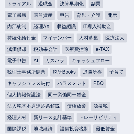
トライアル
退職金
決算早期化
副業
電子書籍
暗号資産
申告
育児・介護
開示
内部統制
経理AX
収益認識
IT導入補助金
持続化給付金
マイナンバー
人材募集
医療法人
減価償却
税効果会計
医療費控除
e-TAX
電子申告
AI
カスハラ
キャッシュフロー
税理士事務所開業
税研Books
退職所得
子育て
キャッシュレス納付
ハラスメント
PBO
個人情報保護法
同一労働同一賃金
法人税基本通達逐条解説
債権放棄
源泉税
経理人材
新リース会計基準
トレーサビリティ
国際課税
地域経済
設備投資税制
最低賃金