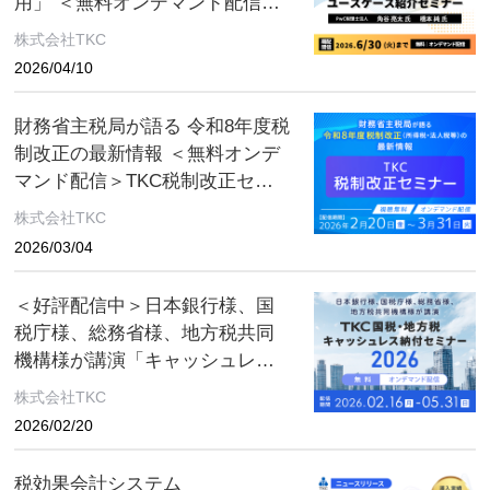
用」 ＜無料オンデマンド配信＞
生成AIの活用動向とユースケー
株式会社TKC
ス紹介セミナー
2026/04/10
財務省主税局が語る 令和8年度税
制改正の最新情報 ＜無料オンデ
マンド配信＞TKC税制改正セミ
ナー 2026年3月31日（火）まで
株式会社TKC
2026/03/04
＜好評配信中＞日本銀行様、国
税庁様、総務省様、地方税共同
機構様が講演「キャッシュレス
で納税を」—キャッシュレス納
株式会社TKC
付の最前線—【5/3１まで】
2026/02/20
「TKC国税・地方税キャッシュ
レス納付セミナー2026」のご案
税効果会計システム