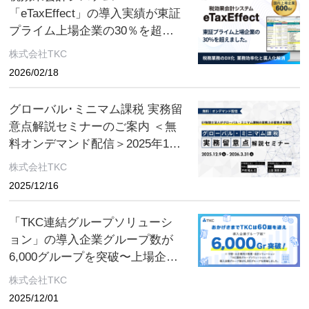
内
「eTaxEffect」の導入実績が東証
プライム上場企業の30％を超え
ました〜税務業務のDX化を後押
株式会社TKC
しすると共に、業務効率化と属
2026/02/18
人化解消を実現〜
グローバル･ミニマム課税 実務留
意点解説セミナーのご案内 ＜無
料オンデマンド配信＞2025年12
月9日(火)～2026年3月31日(火)
株式会社TKC
2025/12/16
「TKC連結グループソリューシ
ョン」の導入企業グループ数が
6,000グループを突破〜上場企業
を中心に、グループ経理業務の
株式会社TKC
生産性向上を支援〜
2025/12/01