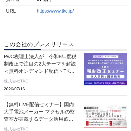
URL
https://www.tkc.jp/
この会社のプレスリリース
PwC税理士法人が、令和8年度税
制改正で注目の2大テーマを解説
＜無料オンデマンド配信＞TKC
税制改正セミナー 2026年8月31
株式会社TKC
日（月）まで
2026/07/16
【無料LIVE配信セミナー】国内
大手電池メーカー マクセルの監
査室が実践するデータ活用監査
とは ～８月６日(木)、９月２日
株式会社TKC