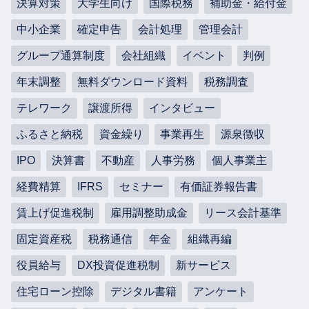
決算対策
大学生向け
国際税務
補助金・給付金
中小企業
確定申告
会計処理
管理会計
グループ通算制度
会社組織
イベント
判例
年末調整
無料ダウンロード資料
税務調査
テレワーク
譲渡所得
インタビュー
ふるさと納税
資金繰り
事業再生
源泉徴収
IPO
決算書
不動産
人事労務
個人事業主
経費精算
IFRS
セミナー
有価証券報告書
賃上げ促進税制
雇用調整助成金
リース会計基準
固定資産税
税務通信
年金
組織再編
役員給与
DX投資促進税制
新サービス
住宅ローン控除
デジタル書籍
アンケート