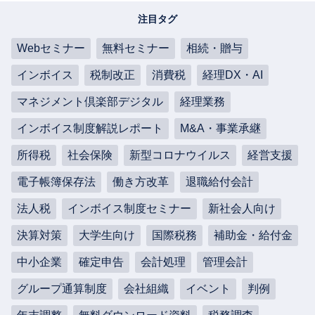
注目タグ
Webセミナー
無料セミナー
相続・贈与
インボイス
税制改正
消費税
経理DX・AI
マネジメント倶楽部デジタル
経理業務
インボイス制度解説レポート
M&A・事業承継
所得税
社会保険
新型コロナウイルス
経営支援
電子帳簿保存法
働き方改革
退職給付会計
法人税
インボイス制度セミナー
新社会人向け
決算対策
大学生向け
国際税務
補助金・給付金
中小企業
確定申告
会計処理
管理会計
グループ通算制度
会社組織
イベント
判例