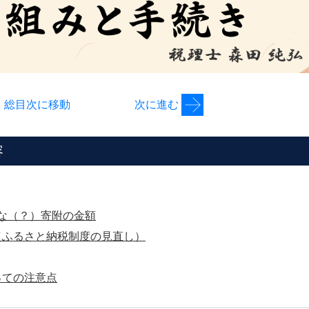
総目次に移動
次に進む
容
適な（？）寄附の金額
（ふるさと納税制度の見直し）
っての注意点