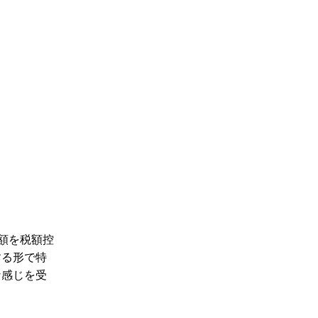
金額を税額控
する形で特
な感じを受