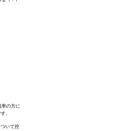
税率の方に
です。
について控