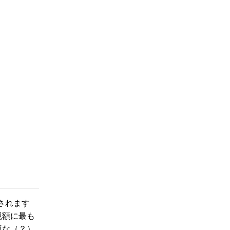
されます
税額に最も
適な（？）