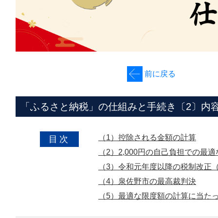
前に戻る
「ふるさと納税」の仕組みと手続き〔2〕内
（1）控除される金額の計算
目次
（2）2,000円の自己負担での最
（3）令和元年度以降の税制改正
（4）泉佐野市の最高裁判決
（5）最適な限度額の計算に当た