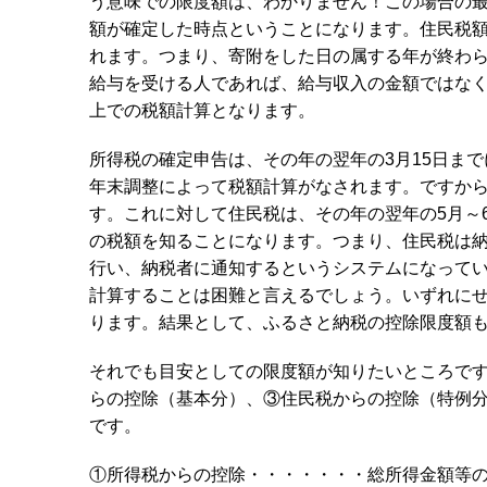
う意味での限度額は、わかりません！この場合の
額が確定した時点ということになります。住民税額は
れます。つまり、寄附をした日の属する年が終わ
給与を受ける人であれば、給与収入の金額ではな
上での税額計算となります。
所得税の確定申告は、その年の翌年の3月15日ま
年末調整によって税額計算がなされます。ですから
す。これに対して住民税は、その年の翌年の5月～
の税額を知ることになります。つまり、住民税は
行い、納税者に通知するというシステムになって
計算することは困難と言えるでしょう。いずれにせ
ります。結果として、ふるさと納税の控除限度額も
それでも目安としての限度額が知りたいところで
らの控除（基本分）、③住民税からの控除（特例
です。
①所得税からの控除・・・・・・・総所得金額等の