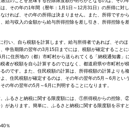
最適点のことを意味する控除限度額が明らかとなるのは、その
、その年の1年間（暦年：1月1日～12月31日）の所得に対
らなければ、その年の所得は決まりません。また、所得ですか
く、給与収入の金額から給与所得控除を差し引き、所得控除を
でに行い、自ら税額を計算します。給与所得者であれば、そのほ
、申告期限の翌年の3月15日までには、税額が確定することに
6月に住所地の（都）市町村から送られてくる「納税通知書」
納税者が税額を自ら計算するのではなく、都道府県や市町村が
いるのです。また、住民税額の計算は、所得税額の計算よりも
よ、住民税額が確定するのは、その年の翌年の5月～6月とい
その年の翌年の5月～6月に判明することになります。
す。ふるさと納税に関する限度額には、①所得税からの控除、
分）があります。簡単に、ふるさと納税に関する限度額を示す
40％