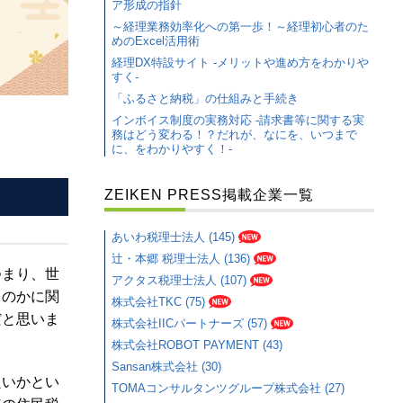
ア形成の指針
～経理業務効率化への第一歩！～経理初心者のた
めのExcel活用術
経理DX特設サイト -メリットや進め方をわかりや
すく-
「ふるさと納税」の仕組みと手続き
インボイス制度の実務対応 -請求書等に関する実
務はどう変わる！？だれが、なにを、いつまで
に、をわかりやすく！-
ZEIKEN PRESS掲載企業一覧
あいわ税理士法人 (145)
辻・本郷 税理士法人 (136)
つまり、世
アクタス税理士法人 (107)
るのかに関
株式会社TKC (75)
だと思いま
株式会社IICパートナーズ (57)
株式会社ROBOT PAYMENT (43)
Sansan株式会社 (30)
良いかとい
TOMAコンサルタンツグループ株式会社 (27)