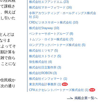
年の住民税
株式会社エフアンドエム (23)
して課税さ
株式会社マネーフォワード (16)
ら、例えば
令和アカウンティング・ホールディングス株式会
社 (11)
差し引いた
CRDビジネスサポート株式会社 (10)
株式会社Stayway (10)
ベンチャーサポートグループ (8)
とんどは
トムソン・ロイター株式会社 (7)
なりま
ロングブラックパートナーズ株式会社 (5)
によってそ
株式会社ミツモア (5)
税額計算を
株式会社ストライク (5)
複雑で自ら
弥生株式会社 (4)
うことにな
株式会社日立製作所 (3)
株式会社ROBON (3)
株式会社インフォマート (1)
②住民税か
東京共同会計事務所 (1)
と次の通り
CPAエクセレントパートナーズ株式会社 (1)
掲載企業一覧へ