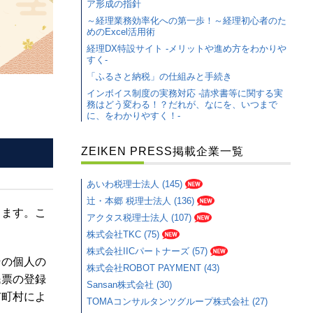
ア形成の指針
～経理業務効率化への第一歩！～経理初心者のた
めのExcel活用術
経理DX特設サイト -メリットや進め方をわかりや
すく-
「ふるさと納税」の仕組みと手続き
インボイス制度の実務対応 -請求書等に関する実
務はどう変わる！？だれが、なにを、いつまで
に、をわかりやすく！-
ZEIKEN PRESS掲載企業一覧
あいわ税理士法人 (145)
辻・本郷 税理士法人 (136)
ります。こ
アクタス税理士法人 (107)
株式会社TKC (75)
株式会社IICパートナーズ (57)
その個人の
株式会社ROBOT PAYMENT (43)
民票の登録
Sansan株式会社 (30)
市町村によ
TOMAコンサルタンツグループ株式会社 (27)