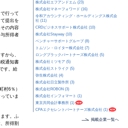
株式会社エフアンドエム (23)
株式会社マネーフォワード (16)
まで行って
令和アカウンティング・ホールディングス株式会
して提出を
社 (11)
にその内容
CRDビジネスサポート株式会社 (10)
株式会社Stayway (10)
給与所得者
ベンチャーサポートグループ (8)
トムソン・ロイター株式会社 (7)
ますから、
ロングブラックパートナーズ株式会社 (5)
納税通知書
株式会社ミツモア (5)
株式会社ストライク (5)
です。給
弥生株式会社 (4)
株式会社日立製作所 (3)
町村6％）
株式会社ROBON (3)
なっていま
株式会社インフォマート (1)
東京共同会計事務所 (1)
CPAエクセレントパートナーズ株式会社 (1)
ります。ふ
掲載企業一覧へ
は、所得割