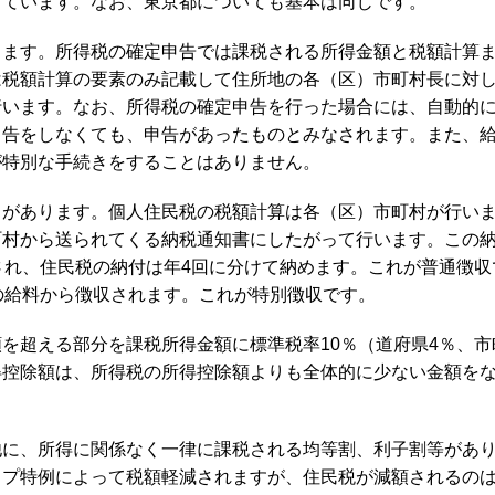
っています。なお、東京都についても基本は同じです。
ります。所得税の確定申告では課税される所得金額と税額計算
は税額計算の要素のみ記載して住所地の各（区）市町村長に対
行います。なお、所得税の確定申告を行った場合には、自動的
申告をしなくても、申告があったものとみなされます。また、
が特別な手続きをすることはありません。
とがあります。個人住民税の税額計算は各（区）市町村が行い
町村から送られてくる納税通知書にしたがって行います。この
され、住民税の納付は年4回に分けて納めます。これが普通徴収
の給料から徴収されます。これが特別徴収です。
を超える部分を課税所得金額に標準税率10％（道府県4％、市
得控除額は、所得税の所得控除額よりも全体的に少ない金額を
他に、所得に関係なく一律に課税される均等割、利子割等があ
ップ特例によって税額軽減されますが、住民税が減額されるの