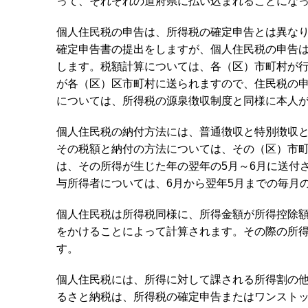
って、それぞれの道府県に払い込まれることにな
個人住民税の申告は、所得税の確定申告とは異な
確定申告書の提出をしますが、個人住民税の申告
します。税額計算については、各（区）市町村が
が各（区）区市町村に送られますので、住民税の
については、所得税の源泉徴収制度と同様に本人
個人住民税の納付方法には、普通徴収と特別徴収
その税額と納付の方法については、その（区）市
は、その所得が生じた年の翌年の5月～6月に送付
与所得者については、6月から翌年5月までの毎月
個人住民税は所得税同様に、所得金額が所得控除額
をかけることによって計算されます。その際の所
す。
個人住民税には、所得に対して課される所得割の
るさと納税は、所得税の確定申告またはワンスト