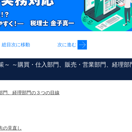
総目次に移動
次に進む
策～ ～購買・仕入部門、販売・営業部門、経理部
部門、経理部門の３つの目線
先の見直し