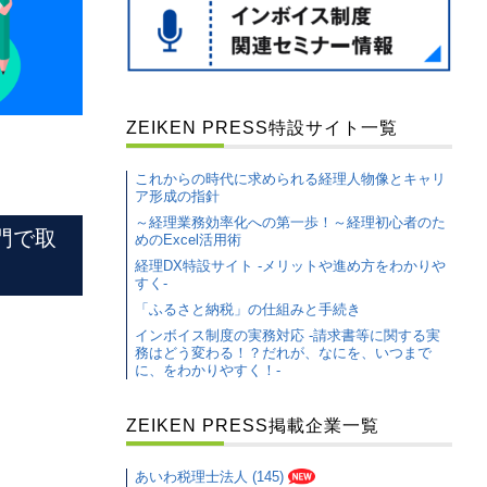
ZEIKEN PRESS特設サイト一覧
これからの時代に求められる経理人物像とキャリ
ア形成の指針
～経理業務効率化への第一歩！～経理初心者のた
門で取
めのExcel活用術
経理DX特設サイト -メリットや進め方をわかりや
すく-
「ふるさと納税」の仕組みと手続き
インボイス制度の実務対応 -請求書等に関する実
務はどう変わる！？だれが、なにを、いつまで
に、をわかりやすく！-
ZEIKEN PRESS掲載企業一覧
あいわ税理士法人 (145)