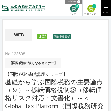
？
一般価格
0
0
Webセミナー
セミナー
WEB
新任
国際税務関係
No:123608
【国際税務に強くなるセミナー】
【国際税務基礎講座シリーズ】
基礎から学ぶ国際税務の主要論点
（９）～移転価格税制③（移転価
格リスク対応・文書化）～＜
Global Tax Platform（国際税務研究