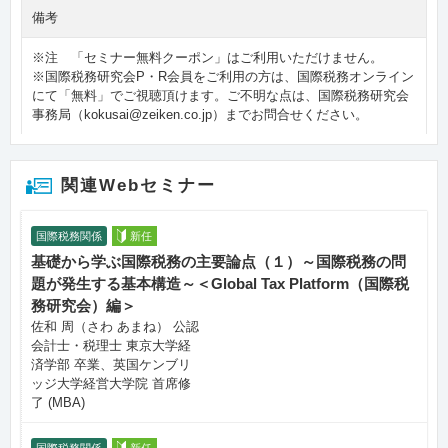
備考
※注 「セミナー無料クーポン」はご利用いただけません。
※国際税務研究会P・R会員をご利用の方は、国際税務オンライン
にて「無料」でご視聴頂けます。ご不明な点は、国際税務研究会
事務局（kokusai@zeiken.co.jp）までお問合せください。
関連Webセミナー
国際税務関係
新任
基礎から学ぶ国際税務の主要論点（１）～国際税務の問
題が発生する基本構造～＜Global Tax Platform（国際税
務研究会）編＞
佐和 周（さわ あまね） 公認
会計士・税理士 東京大学経
済学部 卒業、英国ケンブリ
ッジ大学経営大学院 首席修
了 (MBA)