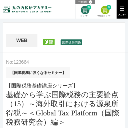
？
一般価格
0
0
Webセミナー
セミナー
WEB
新任
国際税務関係
No:123664
【国際税務に強くなるセミナー】
【国際税務基礎講座シリーズ】
基礎から学ぶ国際税務の主要論点
（15）～海外取引における源泉所
得税～＜Global Tax Platform（国際
税務研究会）編＞