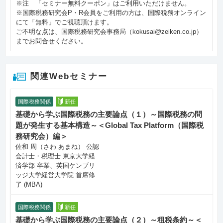
※注 「セミナー無料クーポン」はご利用いただけません。
※国際税務研究会P・R会員をご利用の方は、国際税務オンライン
にて「無料」でご視聴頂けます。
ご不明な点は、国際税務研究会事務局（kokusai@zeiken.co.jp）
までお問合せください。
関連Webセミナー
国際税務関係
新任
基礎から学ぶ国際税務の主要論点（１）～国際税務の問
題が発生する基本構造～＜Global Tax Platform（国際税
務研究会）編＞
佐和 周（さわ あまね） 公認
会計士・税理士 東京大学経
済学部 卒業、英国ケンブリ
ッジ大学経営大学院 首席修
了 (MBA)
国際税務関係
新任
基礎から学ぶ国際税務の主要論点（２）～租税条約～＜