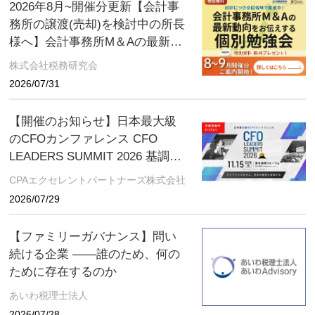
2026年8月~開催分更新【会計事
務所の譲渡(売却)を検討中の所長
様へ】会計事務所M＆Aの最新動
向をお伝えする無料個別勉強会
株式会社税務研究会
（限定特典付き）にぜひご参加
2026/07/31
ください。 ～好評につき全国各
地で開催中！～
【開催のお知らせ】日本最大級
のCFOカンファレンス CFO
LEADERS SUMMIT 2026 基調講
演にソフトバンクグループCFO
CPAエクセレントパートナーズ株式会社
の後藤芳光氏の登壇が決定
2026/07/29
【ファミリーガバナンス】問い
続ける企業 ――誰のため、何の
ために存在するのか
あいわ税理士法人
2026/07/28