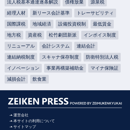
法人税基本通達逐条解説
債権放棄
源泉税
経理人材
新リース会計基準
トレーサビリティ
国際課税
地域経済
設備投資税制
最低賃金
地方税
資産税
松竹劇団新派
インボイス制度
リニューアル
会計システム
連結会計
連結納税制度
スキャナ保存制度
防衛特別法人税
イノベーション
事業再構築補助金
マイナ保険証
減損会計
飲食業
運営会社
本サイトの利用について
サイトマップ