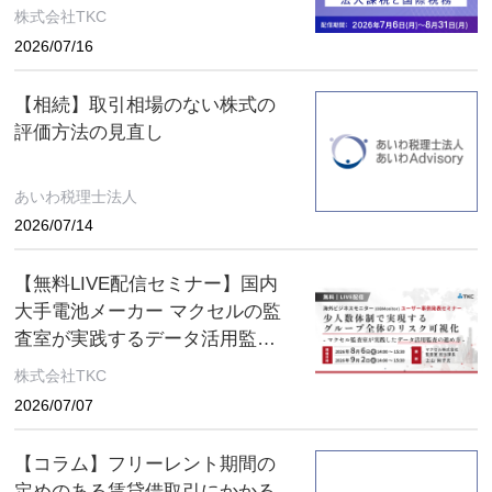
税制改正セミナー 2026年8月31
株式会社TKC
日（月）まで
2026/07/16
【相続】取引相場のない株式の
評価方法の見直し
あいわ税理士法人
2026/07/14
【無料LIVE配信セミナー】国内
大手電池メーカー マクセルの監
査室が実践するデータ活用監査
とは ～８月６日(木)、９月２日
株式会社TKC
(水) ２日間限定配信～
2026/07/07
【コラム】フリーレント期間の
定めのある賃貸借取引にかかる