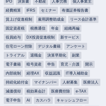
IPO
決算書
不動産
人事労務
個人事業主
経費精算
IFRS
セミナー
有価証券報告書
賃上げ促進税制
雇用調整助成金
リース会計基準
固定資産税
税務通信
年金
組織再編
役員給与
DX投資促進税制
新サービス
住宅ローン控除
デジタル書籍
アンケート
トライアル
退職金
決算早期化
副業
電子書籍
暗号資産
申告
育児・介護
開示
内部統制
経理AX
収益認識
IT導入補助金
持続化給付金
マイナンバー
人材募集
医療法人
減価償却
税効果会計
医療費控除
e-TAX
電子申告
AI
カスハラ
キャッシュフロー