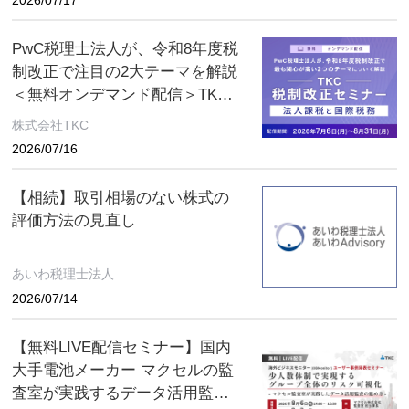
PwC税理士法人が、令和8年度税
制改正で注目の2大テーマを解説
＜無料オンデマンド配信＞TKC
税制改正セミナー 2026年8月31
株式会社TKC
日（月）まで
2026/07/16
【相続】取引相場のない株式の
評価方法の見直し
あいわ税理士法人
2026/07/14
【無料LIVE配信セミナー】国内
大手電池メーカー マクセルの監
査室が実践するデータ活用監査