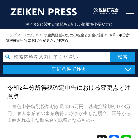
税とお金に関する”価値ある新しい情報”を必要な方に
トップ
コラム
中小企業経営のための税金とお金の話
令和2年分所
得税確定申告における変更点と注意点
詳細条件で検索
令和2年分所得税確定申告における変更点と注
意点
～青色申告特別控除額が最大65万円、基礎控除額が0-48万
円、個人事業者の事業所得に赤字が生じた場合、国等から
支給される主な助成金で課税となるもの～