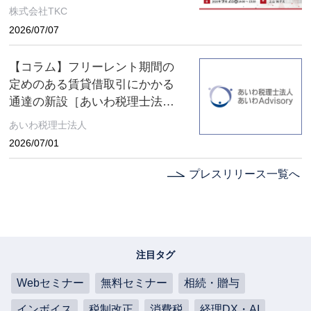
とは ～８月６日(木)、９月２日
株式会社TKC
(水) ２日間限定配信～
2026/07/07
【コラム】フリーレント期間の
定めのある賃貸借取引にかかる
通達の新設［あいわ税理士法人
コラム］
あいわ税理士法人
2026/07/01
プレスリリース一覧へ
注目タグ
Webセミナー
無料セミナー
相続・贈与
インボイス
税制改正
消費税
経理DX・AI