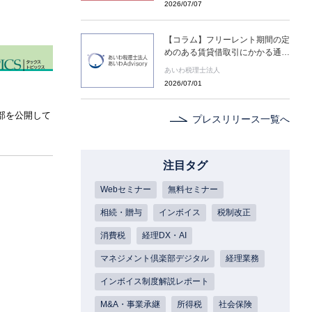
2026/07/07
(水) ２日間限定配信～
【コラム】フリーレント期間の定
めのある賃貸借取引にかかる通達
の新設［あいわ税理士法人 コラ
あいわ税理士法人
ム］
2026/07/01
部を公開して
プレスリリース一覧へ
注目タグ
Webセミナー
無料セミナー
相続・贈与
インボイス
税制改正
消費税
経理DX・AI
マネジメント倶楽部デジタル
経理業務
インボイス制度解説レポート
M&A・事業承継
所得税
社会保険