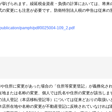
が挙げられます。繰延税金資産・負債の計算においては、将来
式の変更にも注意が必要です。防衛特別法人税の申告は従来の
p/publication/pamph/pdf/0025004-109_2.pdf
称や住所に変更があった場合の「住所等変更登記」が義務化さ
在地または名称の変更、個人では氏名や住所の変更が該当しま
の法人登記（本店移転登記等）については従来どおりの取扱い
本店所在地や名称の変更が不動産登記に反映されていなければ