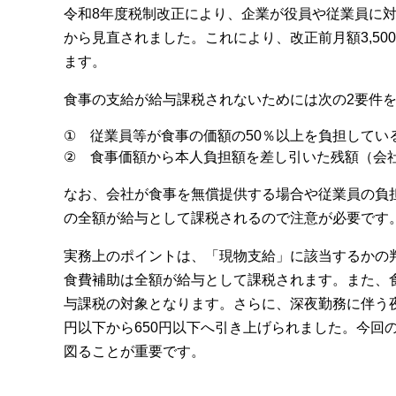
令和8年度税制改正により、企業が役員や従業員に対
から見直されました。これにより、改正前月額3,50
ます。
食事の支給が給与課税されないためには次の2要件
①
従業員等が食事の価額の50％以上を負担してい
②
食事価額から本人負担額を差し引いた残額（会社
なお、会社が食事を無償提供する場合や従業員の負担
の全額が給与として課税されるので注意が必要です
実務上のポイントは、「現物支給」に該当するかの
食費補助は全額が給与として課税されます。また、
与課税の対象となります。さらに、深夜勤務に伴う夜
円以下から650円以下へ引き上げられました。今回
図ることが重要です。