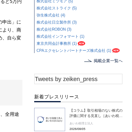
ると5万円
株式会社ミツモア (5)
株式会社ストライク (5)
弥生株式会社 (4)
の申出」に
株式会社日立製作所 (3)
株式会社ROBON (3)
により、商
株式会社インフォマート (1)
め、自ら変
東京共同会計事務所 (1)
CPAエクセレントパートナーズ株式会社 (1)
掲載企業一覧へ
Tweets by zeiken_press
新着プレスリリース
【コラム】取引相場のない株式の
に、全用途
評価に関する見直し［あいわ税理
士法人 コラム］
あいわ税理士法人
2026/08/05