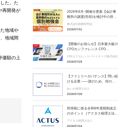
ました。た
や再開発が
2026年8月~開催分更新【会計事
務所の譲渡(売却)を検討中の所長
様へ】会計事務所M＆Aの最新動
株式会社税務研究会
向をお伝えする無料個別勉強会
2026/07/31
した地域や
（限定特典付き）にぜひご参加く
ださい。 ～好評につき全国各地
り、地域間
で開催中！～
【開催のお知らせ】日本最大級の
CFOカンファレンス CFO
LEADERS SUMMIT 2026 基調講
CPAエクセレントパートナーズ株式会社
評価額の上
演にソフトバンクグループCFO
2026/07/29
の後藤芳光氏の登壇が決定
【ファミリーガバナンス】問い続
ける企業 ――誰のため、何のた
めに存在するのか
あいわ税理士法人
2026/07/28
所得税に係る令和8年度税制改正
のポイント［アクタス税理士法人
News Letter］
アクタス税理士法人
2026/07/24