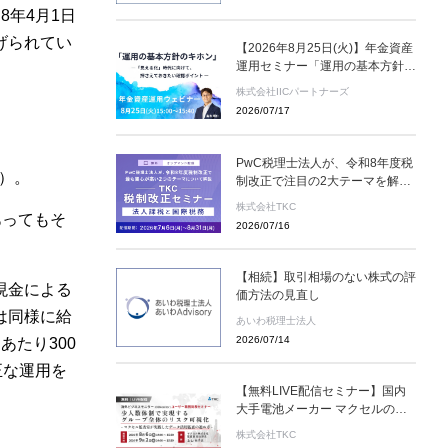
年4月1日
げられてい
【2026年8月25日(火)】年金資産
運用セミナー「運用の基本方針の
キホン」(参加無料)
株式会社IICパートナーズ
2026/07/17
PwC税理士法人が、令和8年度税
）。
制改正で注目の2大テーマを解説
＜無料オンデマンド配信＞TKC税
株式会社TKC
制改正セミナー 2026年8月31
あってもそ
2026/07/16
日（月）まで
【相続】取引相場のない株式の評
現金による
価方法の見直し
は同様に給
あいわ税理士法人
2026/07/14
たり300
正な運用を
【無料LIVE配信セミナー】国内
大手電池メーカー マクセルの監
査室が実践するデータ活用監査と
株式会社TKC
は ～８月６日(木)、９月２日