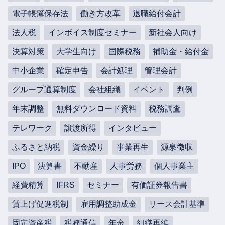
電子帳簿保存法
働き方改革
退職給付会計
法人税
インボイス制度セミナー
新社会人向け
決算対策
大学生向け
国際税務
補助金・給付金
中小企業
確定申告
会計処理
管理会計
グループ通算制度
会社組織
イベント
判例
年末調整
無料ダウンロード資料
税務調査
テレワーク
譲渡所得
インタビュー
ふるさと納税
資金繰り
事業再生
源泉徴収
IPO
決算書
不動産
人事労務
個人事業主
経費精算
IFRS
セミナー
有価証券報告書
賃上げ促進税制
雇用調整助成金
リース会計基準
固定資産税
税務通信
年金
組織再編