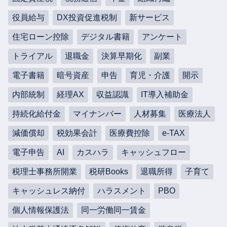
役員給与
DX投資促進税制
新サービス
住宅ローン控除
デジタル書籍
アンケート
トライアル
退職金
決算早期化
副業
電子書籍
暗号資産
申告
育児・介護
開示
内部統制
経理AX
収益認識
IT導入補助金
持続化給付金
マイナンバー
人材募集
医療法人
減価償却
税効果会計
医療費控除
e-TAX
電子申告
AI
カスハラ
キャッシュフロー
税理士事務所開業
税研Books
退職所得
子育て
キャッシュレス納付
ハラスメント
PBO
個人情報保護法
同一労働同一賃金