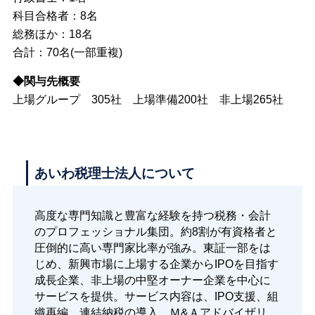
科目合格者：8名
総務ほか：18名
合計：70名(一部重複)
◆関与先概要
上場グループ 305社 上場準備200社 非上場265社
あいわ税理士法人について
高度な専門知識と豊富な経験を持つ税務・会計
のプロフェッショナル集団。約8割が有資格者と
圧倒的に高い専門家比率が強み。東証一部をは
じめ、新興市場に上場する企業からIPOを目指す
成長企業、非上場の中堅オーナー企業を中心に
サービスを提供。サービス内容は、IPO支援、組
織再編、連結納税の導入、Ｍ&Ａアドバイザリ