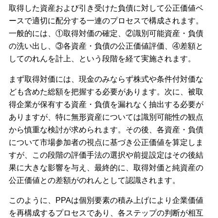
取得した資産および引き受けた負債に対して公正価値ベ
ースで適切に配分する一連のプロセスで構成されます。
一般的には、①取得対価の確定、②識別可能資産・負債
の洗い出し、③各資産・負債の公正価値評価、④差額と
してのれんを計上、という段階を経て実施されます。
まず取得対価には、現金のみならず株式や条件付対価な
ども含めた総額を把握する必要があります。次に、被取
得企業が保有する資産・負債を漏れなく抽出する必要が
ありますが、特に無形資産については識別可能性の観点
から慎重な検討が求められます。その後、各資産・負債
について市場参加者の視点に基づき公正価値を算定しま
すが、この段階の評価手法の選択や前提設定はその後結
果に大きな影響を与え、最終的に、取得対価と純資産の
公正価値との差額がのれんとして認識されます。
このように、PPAは個別要素の積み上げにより企業価値
を再構成するプロセスであり、各ステップの判断が相互