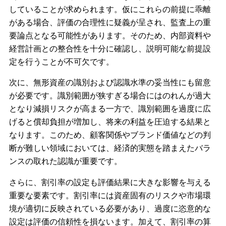
していることが求められます。仮にこれらの前提に乖離
がある場合、評価の合理性に疑義が呈され、監査上の重
要論点となる可能性があります。そのため、内部資料や
経営計画との整合性を十分に確認し、説明可能な前提設
定を行うことが不可欠です。
次に、無形資産の識別および認識水準の妥当性にも留意
が必要です。識別範囲が狭すぎる場合にはのれんが過大
となり減損リスクが高まる一方で、識別範囲を過度に広
げると償却負担が増加し、将来の利益を圧迫する結果と
なります。このため、顧客関係やブランド価値などの判
断が難しい領域においては、経済的実態を踏まえたバラ
ンスの取れた認識が重要です。
さらに、割引率の設定も評価結果に大きな影響を与える
重要な要素です。割引率には資産固有のリスクや市場環
境が適切に反映されている必要があり、過度に恣意的な
設定は評価の信頼性を損ないます。加えて、割引率の算