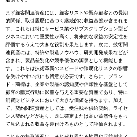
まず顧客関連資産には、顧客リストや既存顧客との⾧期
的関係、取引履歴に基づく継続的な収益基盤が含まれま
す。これらは特にサービス業やサブスクリプション型ビ
ジネスにおいて重要性が高く、将来的な収益の安定性を
評価するうえで大きな役割を果たします。次に、技術関
連資産には、特許や製造ノウハウ、研究開発成果などが
含まれ、製品差別化や競争優位の源泉として機能しま
す。これらは技術革新のスピードや陳腐化リスクの影響
を受けやすい点にも留意が必要です。さらに、ブラン
ド・商標は、企業や製品の認知度や信頼性を基盤として
顧客の購買行動に影響を与える重要な資産であり、特に
消費財ビジネスにおいて大きな価値を持ちます。加え
て、契約関連資産としては、受注残や供給契約、ライセ
ンス契約などがあり、既に確定または高い蓋然性をもっ
て見込まれる収益を裏付けるものとして評価されます。
これらの無形資産は、それぞれ異なる性質や収益創出メ