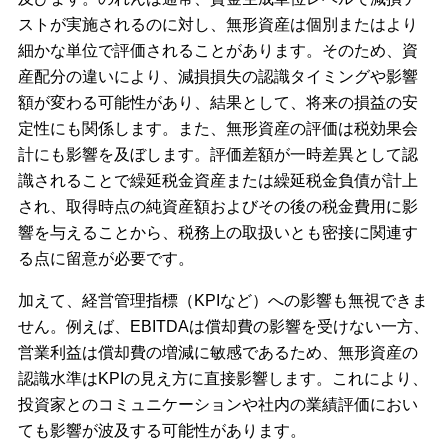
ストが実施されるのに対し、無形資産は個別またはより
細かな単位で評価されることがあります。そのため、資
産配分の違いにより、減損損失の認識タイミングや影響
額が変わる可能性があり、結果として、将来の損益の安
定性にも関係します。また、無形資産の評価は税効果会
計にも影響を及ぼします。評価差額が一時差異として認
識されることで繰延税金資産または繰延税金負債が計上
され、取得時点の純資産額およびその後の税金費用に影
響を与えることから、税務上の取扱いとも密接に関連す
る点に留意が必要です。
加えて、経営管理指標（KPIなど）への影響も無視できま
せん。例えば、EBITDAは償却費の影響を受けない一方、
営業利益は償却費の増減に敏感であるため、無形資産の
認識水準はKPIの見え方に直接影響します。これにより、
投資家とのコミュニケーションや社内の業績評価におい
ても影響が波及する可能性があります。