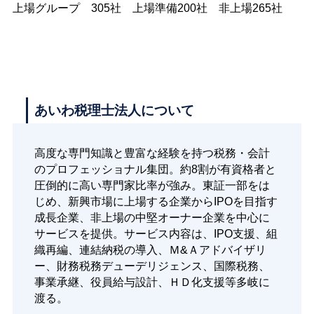
上場グループ 305社 上場準備200社 非上場265社
あいわ税理士法人について
高度な専門知識と豊富な経験を持つ税務・会計
のプロフェッショナル集団。約8割が有資格者と
圧倒的に高い専門家比率が強み。東証一部をは
じめ、新興市場に上場する企業からIPOを目指す
成長企業、非上場の中堅オーナー企業を中心に
サービスを提供。サービス内容は、IPO支援、組
織再編、連結納税の導入、Ｍ&Ａアドバイザリ
ー、財務税務デューデリジェンス、国際税務、
事業承継、役員給与設計、ＨＤ化支援等多岐に
渡る。