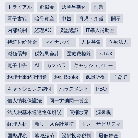
トライアル
退職金
決算早期化
副業
電子書籍
暗号資産
申告
育児・介護
開示
内部統制
経理AX
収益認識
IT導入補助金
持続化給付金
マイナンバー
人材募集
医療法人
減価償却
税効果会計
医療費控除
e-TAX
電子申告
AI
カスハラ
キャッシュフロー
税理士事務所開業
税研Books
退職所得
子育て
キャッシュレス納付
ハラスメント
PBO
個人情報保護法
同一労働同一賃金
法人税基本通達逐条解説
債権放棄
源泉税
経理人材
新リース会計基準
トレーサビリティ
国際課税
地域経済
設備投資税制
最低賃金