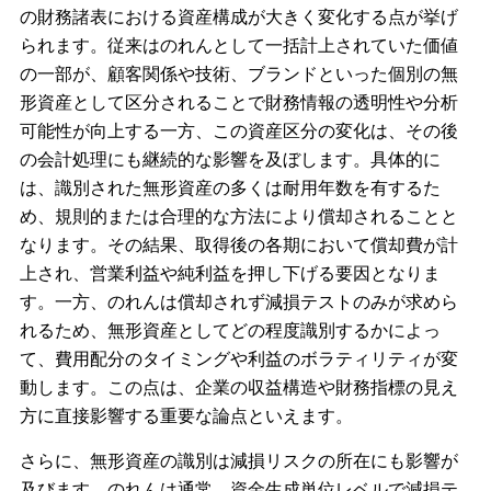
の財務諸表における資産構成が大きく変化する点が挙げ
られます。従来はのれんとして一括計上されていた価値
の一部が、顧客関係や技術、ブランドといった個別の無
形資産として区分されることで財務情報の透明性や分析
可能性が向上する一方、この資産区分の変化は、その後
の会計処理にも継続的な影響を及ぼします。具体的に
は、識別された無形資産の多くは耐用年数を有するた
め、規則的または合理的な方法により償却されることと
なります。その結果、取得後の各期において償却費が計
上され、営業利益や純利益を押し下げる要因となりま
す。一方、のれんは償却されず減損テストのみが求めら
れるため、無形資産としてどの程度識別するかによっ
て、費用配分のタイミングや利益のボラティリティが変
動します。この点は、企業の収益構造や財務指標の見え
方に直接影響する重要な論点といえます。
さらに、無形資産の識別は減損リスクの所在にも影響が
及びます。のれんは通常、資金生成単位レベルで減損テ