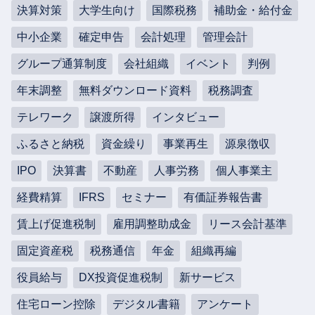
決算対策
大学生向け
国際税務
補助金・給付金
中小企業
確定申告
会計処理
管理会計
グループ通算制度
会社組織
イベント
判例
年末調整
無料ダウンロード資料
税務調査
テレワーク
譲渡所得
インタビュー
ふるさと納税
資金繰り
事業再生
源泉徴収
IPO
決算書
不動産
人事労務
個人事業主
経費精算
IFRS
セミナー
有価証券報告書
賃上げ促進税制
雇用調整助成金
リース会計基準
固定資産税
税務通信
年金
組織再編
役員給与
DX投資促進税制
新サービス
住宅ローン控除
デジタル書籍
アンケート