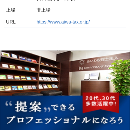
上場
非上場
URL
https://www.aiwa-tax.or.jp/