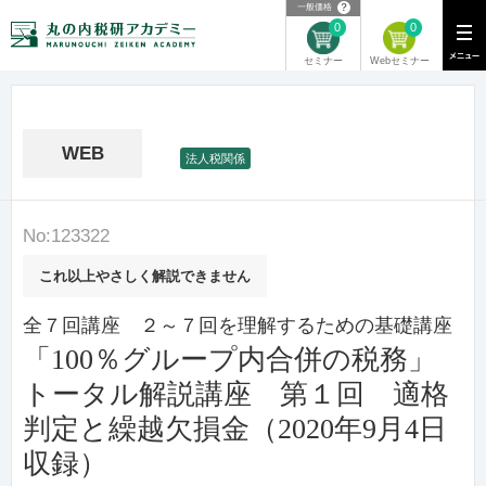
？
一般価格
0
0
Webセミナー
セミナー
WEB
法人税関係
No:123322
これ以上やさしく解説できません
全７回講座 ２～７回を理解するための基礎講座
「100％グループ内合併の税務」
トータル解説講座 第１回 適格
判定と繰越欠損金（2020年9月4日
収録）