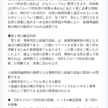
ループ内合併に絞れば、かなりシンプルに整理できます。本講座
は100％グループ内合併の実務を進めるにあたり真に必要な情報
に絞り、検討すべき項目や、合併が租税回避と認定されないため
のポイントについて解説します。全７回で、安心して実行できる
合併と慎重に進めるべき合併の境界線が明確になり、組織再編税
制の検討の勘所がつかめる講座です。
◆第１回の解説内容
「第１回 適格判定と繰越欠損金」は、組織再編税制の核となる
論点の解説講座であり、この後にリリースする第２回～第７回を
理解するための基礎講座でもあります。この第１回をご覧いただ
いた上で、後はご自身が必要とする回、興味のある回を選んで視
聴すれば、短時間でより効果的に「100％グループ内合併の税
務」が理解でき、実務に活かせます。
☆組織再編税制の基礎となる適格判定と繰越欠損金の取扱いが理
解できる
☆適格判定のシンプルな考え方を解説
☆繰越欠損金の検討手順をフローチャートでわかりやすく整理
☆安心して実行できる合併の境界線がわかる
◆「100％グループ内合併の税務」トータル解説講座 全７回の
全体像