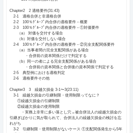
Chapter2 2 適格要件(31:43)
2-1 適格合併と非適格合併
2-2 100％ｸﾞﾙｰﾌﾟ内合併の適格要件－概要
2-3 100％ｸﾞﾙｰﾌﾟ内合併の適格要件－①対価要件
（a） 対価を交付する場合
（b）対価を交付しない場合
2-4 100％ｸﾞﾙｰﾌﾟ内合併の適格要件－②完全支配関係要件
（a）当事者間の完全支配関係がある場合
・合併前の資本関係だけで判定する
（b）同一の者による完全支配関係がある場合
・合併前の資本関係と合併後の資本関係で判定する
2-5 典型例における適格判定
2-6 適格要件その他
Chapter3 3 繰越欠損金 3-1〜3(23:11)
3-1 繰越欠損金の引継制限・使用制限ってなに？
①繰越欠損金の引継制限
②繰越欠損金の使用制限
・実務上非常に多い落とし穴→被合併法人の繰越欠損金の
引継ぎばかりに気が取られて、合併法人の繰越欠損金の検討を忘
れがち
3-2 引継制限・使用制限がないケース ①支配関係発生から5年