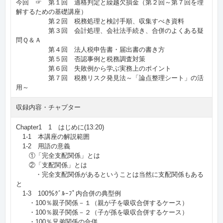
今回 ☞ 第１回 適格判定と繰越欠損金（第２回～第７回を理
解するための基礎講座）
第２回 税務処理と検討手順、収集すべき資料
第３回 会計処理、会社法手続き、合併のよくある疑
問Ｑ＆Ａ
第４回 法人税申告書・届出書の書き方
第５回 否認事例と税務調査対策
第６回 失敗例から学ぶ実務上のポイント
第７回 税務リスク発見法～「論点整理シート」の活
用～
収録内容・チャプター
Chapter1 1 はじめに(13:20)
1-1 本講座の解説範囲
1-2 用語の意義
①「完全支配関係」とは
②「支配関係」とは
・完全支配関係があるということは当然に支配関係もある
と
1-3 100％ｸﾞﾙｰﾌﾟ内合併の典型例
・100％親子関係－１（親が子を吸収合併するケース）
・100％親子関係－２（子が孫を吸収合併するケース）
・100％兄弟関係の合併