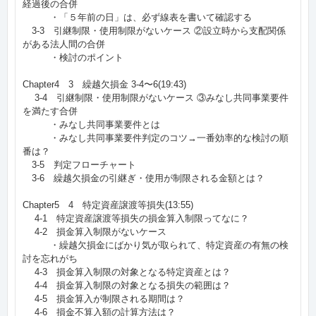
経過後の合併
・「５年前の日」は、必ず線表を書いて確認する
3-3 引継制限・使用制限がないケース ②設立時から支配関係
がある法人間の合併
・検討のポイント
Chapter4 3 繰越欠損金 3-4〜6(19:43)
3-4 引継制限・使用制限がないケース ③みなし共同事業要件
を満たす合併
・みなし共同事業要件とは
・みなし共同事業要件判定のコツ→一番効率的な検討の順
番は？
3-5 判定フローチャート
3-6 繰越欠損金の引継ぎ・使用が制限される金額とは？
Chapter5 4 特定資産譲渡等損失(13:55)
4-1 特定資産譲渡等損失の損金算入制限ってなに？
4-2 損金算入制限がないケース
・繰越欠損金にばかり気が取られて、特定資産の有無の検
討を忘れがち
4-3 損金算入制限の対象となる特定資産とは？
4-4 損金算入制限の対象となる損失の範囲は？
4-5 損金算入が制限される期間は？
4-6 損金不算入額の計算方法は？