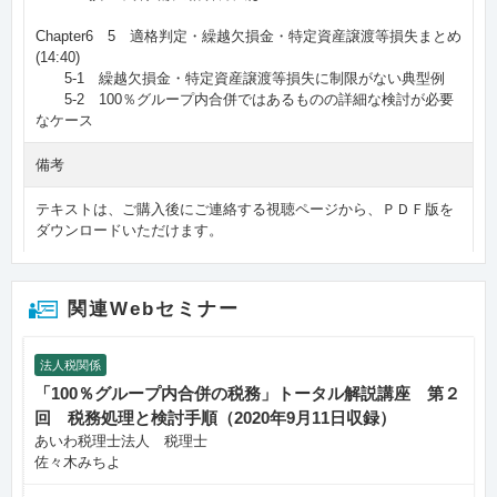
Chapter6 5 適格判定・繰越欠損金・特定資産譲渡等損失まとめ
(14:40)
5-1 繰越欠損金・特定資産譲渡等損失に制限がない典型例
5-2 100％グループ内合併ではあるものの詳細な検討が必要
なケース
備考
テキストは、ご購入後にご連絡する視聴ページから、ＰＤＦ版を
ダウンロードいただけます。
関連Webセミナー
法人税関係
「100％グループ内合併の税務」トータル解説講座 第２
回 税務処理と検討手順（2020年9月11日収録）
あいわ税理士法人 税理士
佐々木みちよ