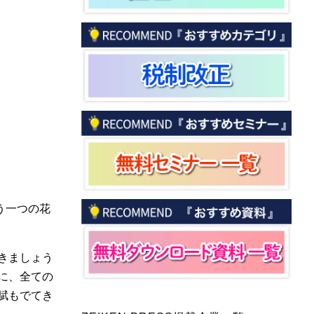
う一つの花
きましょう
に、全ての
賦もでてき