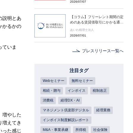
2026/07/07
(水) ２日間限定配信～
【コラム】フリーレント期間の定
の説明とあ
めのある賃貸借取引にかかる通達
かかるかの
の新設［あいわ税理士法人 コラ
あいわ税理士法人
ム］
2026/07/01
っていま
プレスリリース一覧へ
注目タグ
Webセミナー
無料セミナー
相続・贈与
インボイス
税制改正
消費税
経理DX・AI
マネジメント倶楽部デジタル
経理業務
、増やした
インボイス制度解説レポート
り増えてき
M&A・事業承継
所得税
社会保険
いった感じ