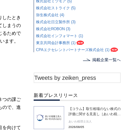
株式会社ミツモア (5)
株式会社ストライク (5)
弥生株式会社 (4)
りしたとき
株式会社日立製作所 (3)
てしまうの
株式会社ROBON (3)
じるためで
株式会社インフォマート (1)
ています。
東京共同会計事務所 (1)
CPAエクセレントパートナーズ株式会社 (1)
掲載企業一覧へ
Tweets by zeiken_press
新着プレスリリース
３つの課ご
もので、進
【コラム】取引相場のない株式の
評価に関する見直し［あいわ税理
士法人 コラム］
あいわ税理士法人
目を向けて
2026/08/05