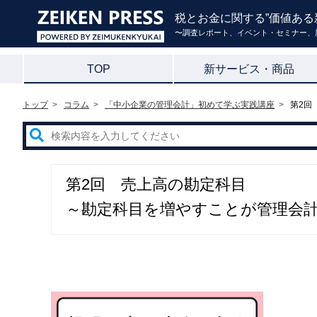
税とお金に関する”価値ある
〜調査レポート、イベント・セミナー、
TOP
新サービス・商品
トップ
コラム
「中小企業の管理会計」初めて学ぶ実践講座
第2回
第2回 売上高の勘定科目
～勘定科目を増やすことが管理会