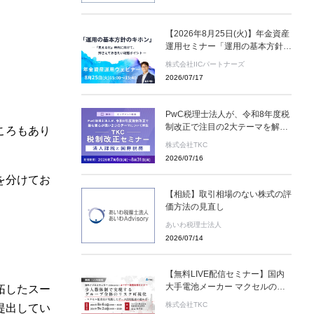
【2026年8月25日(火)】年金資産
運用セミナー「運用の基本方針の
キホン」(参加無料)
株式会社IICパートナーズ
2026/07/17
PwC税理士法人が、令和8年度税
制改正で注目の2大テーマを解説
ころもあり
＜無料オンデマンド配信＞TKC税
株式会社TKC
制改正セミナー 2026年8月31
2026/07/16
日（月）まで
を分けてお
【相続】取引相場のない株式の評
価方法の見直し
あいわ税理士法人
2026/07/14
【無料LIVE配信セミナー】国内
大手電池メーカー マクセルの監
拓したスー
査室が実践するデータ活用監査と
株式会社TKC
提出してい
は ～８月６日(木)、９月２日