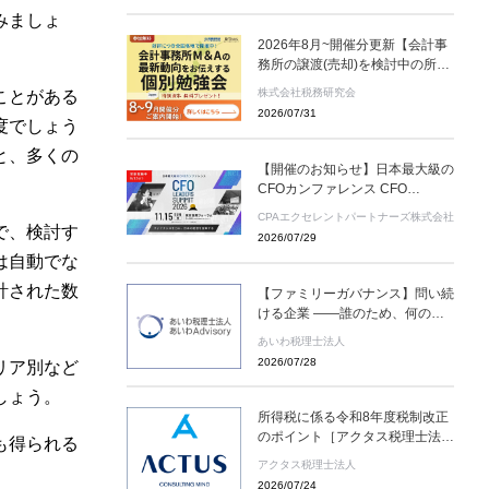
みましょ
2026年8月~開催分更新【会計事
務所の譲渡(売却)を検討中の所長
様へ】会計事務所M＆Aの最新動
株式会社税務研究会
ことがある
向をお伝えする無料個別勉強会
2026/07/31
（限定特典付き）にぜひご参加く
度でしょう
ださい。 ～好評につき全国各地
と、多くの
で開催中！～
【開催のお知らせ】日本最大級の
CFOカンファレンス CFO
LEADERS SUMMIT 2026 基調講
CPAエクセレントパートナーズ株式会社
演にソフトバンクグループCFO
で、検討す
2026/07/29
の後藤芳光氏の登壇が決定
は自動でな
計された数
【ファミリーガバナンス】問い続
ける企業 ――誰のため、何のた
めに存在するのか
あいわ税理士法人
2026/07/28
リア別など
しょう。
所得税に係る令和8年度税制改正
のポイント［アクタス税理士法人
も得られる
News Letter］
アクタス税理士法人
2026/07/24