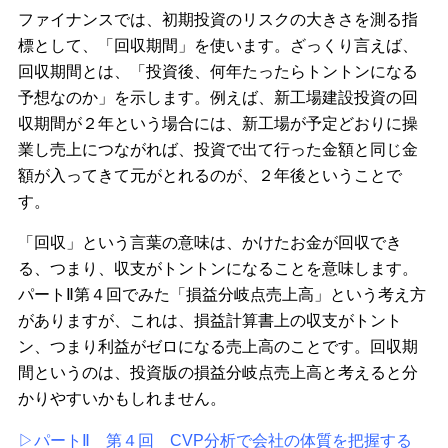
ファイナンスでは、初期投資のリスクの大きさを測る指
標として、「回収期間」を使います。ざっくり言えば、
回収期間とは、「投資後、何年たったらトントンになる
予想なのか」を示します。例えば、新工場建設投資の回
収期間が２年という場合には、新工場が予定どおりに操
業し売上につながれば、投資で出て行った金額と同じ金
額が入ってきて元がとれるのが、２年後ということで
す。
「回収」という言葉の意味は、かけたお金が回収でき
る、つまり、収支がトントンになることを意味します。
パートⅡ第４回でみた「損益分岐点売上高」という考え方
がありますが、これは、損益計算書上の収支がトント
ン、つまり利益がゼロになる売上高のことです。回収期
間というのは、投資版の損益分岐点売上高と考えると分
かりやすいかもしれません。
▷パートⅡ 第４回 CVP分析で会社の体質を把握する