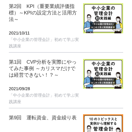
第2回 KPI（重要業績評価指
標）～KPIの設定方法と活用方
法～
2021/10/11
「中小企業の管理会計」初めて学ぶ実
践講座
第1回 CVP分析を実際にやっ
てみた事例 ～カリスマだけで
は経営できない！？～
2021/09/28
「中小企業の管理会計」初めて学ぶ実
践講座
第9回 運転資金、資金繰り表