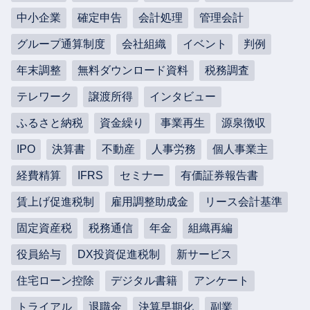
中小企業
確定申告
会計処理
管理会計
グループ通算制度
会社組織
イベント
判例
年末調整
無料ダウンロード資料
税務調査
テレワーク
譲渡所得
インタビュー
ふるさと納税
資金繰り
事業再生
源泉徴収
IPO
決算書
不動産
人事労務
個人事業主
経費精算
IFRS
セミナー
有価証券報告書
賃上げ促進税制
雇用調整助成金
リース会計基準
固定資産税
税務通信
年金
組織再編
役員給与
DX投資促進税制
新サービス
住宅ローン控除
デジタル書籍
アンケート
トライアル
退職金
決算早期化
副業