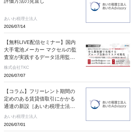
評価方法の見直し
あいわ税理士法人
2026/07/14
【無料LIVE配信セミナー】国内
大手電池メーカー マクセルの監
査室が実践するデータ活用監査
とは ～８月６日(木)、９月２日
株式会社TKC
(水) ２日間限定配信～
2026/07/07
【コラム】フリーレント期間の
定めのある賃貸借取引にかかる
通達の新設［あいわ税理士法人
コラム］
あいわ税理士法人
2026/07/01