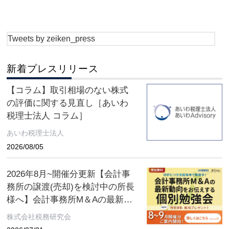
Tweets by zeiken_press
新着プレスリリース
【コラム】取引相場のない株式
の評価に関する見直し［あいわ
税理士法人 コラム］
あいわ税理士法人
2026/08/05
2026年8月~開催分更新【会計事
務所の譲渡(売却)を検討中の所長
様へ】会計事務所M＆Aの最新動
向をお伝えする無料個別勉強会
株式会社税務研究会
（限定特典付き）にぜひご参加