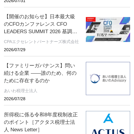
2026/07/31
ください。 ～好評につき全国各
地で開催中！～
【開催のお知らせ】日本最大級
のCFOカンファレンス CFO
LEADERS SUMMIT 2026 基調講
演にソフトバンクグループCFO
CPAエクセレントパートナーズ株式会社
の後藤芳光氏の登壇が決定
2026/07/29
【ファミリーガバナンス】問い
続ける企業 ――誰のため、何の
ために存在するのか
あいわ税理士法人
2026/07/28
所得税に係る令和8年度税制改正
のポイント［アクタス税理士法
人 News Letter］