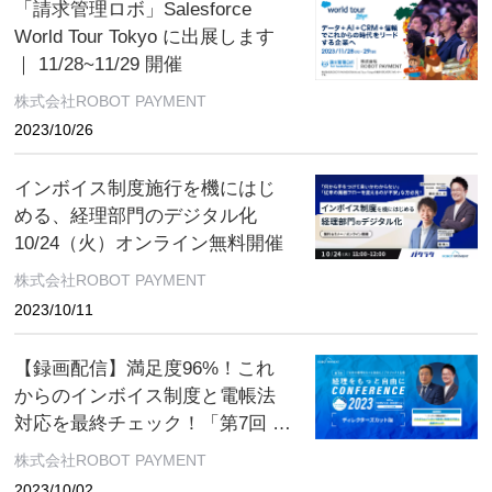
「請求管理ロボ」Salesforce
World Tour Tokyo に出展します
｜ 11/28~11/29 開催
株式会社ROBOT PAYMENT
2023/10/26
インボイス制度施行を機にはじ
める、経理部門のデジタル化
10/24（火）オンライン無料開催
株式会社ROBOT PAYMENT
2023/10/11
【録画配信】満足度96%！これ
からのインボイス制度と電帳法
対応を最終チェック！「第7回 日
本の経理をもっと自由にカンフ
株式会社ROBOT PAYMENT
ァレンス2023」10月31日（火）
2023/10/02