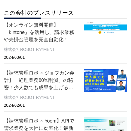
この会社のプレスリリース
【オンライン無料開催】
「kintone」を活用し、請求業務
や売掛金管理を完全自動化！営
業×経理の業務効率化ツールを公
株式会社ROBOT PAYMENT
開
2024/03/01
【請求管理ロボ × ジョブカン会
計】「経理業務80%削減」の秘
密！少人数でも成果を上げる自
動化戦略を解説 オンライン無
株式会社ROBOT PAYMENT
料開催
2024/02/01
【請求管理ロボ × Yoom】APIで
請求業務を大幅に効率化！最新