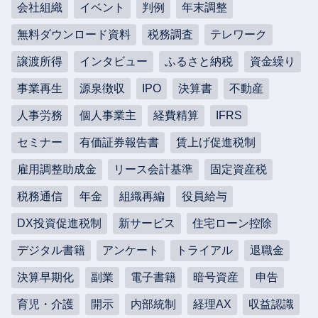
会社組織
イベント
判例
年末調整
無料ダウンロード資料
税務調査
テレワーク
譲渡所得
インタビュー
ふるさと納税
資金繰り
事業再生
源泉徴収
IPO
決算書
不動産
人事労務
個人事業主
経費精算
IFRS
セミナー
有価証券報告書
賃上げ促進税制
雇用調整助成金
リース会計基準
固定資産税
税務通信
年金
組織再編
役員給与
DX投資促進税制
新サービス
住宅ローン控除
デジタル書籍
アンケート
トライアル
退職金
決算早期化
副業
電子書籍
暗号資産
申告
育児・介護
開示
内部統制
経理AX
収益認識