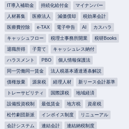
IT導入補助金
持続化給付金
マイナンバー
人材募集
医療法人
減価償却
税効果会計
医療費控除
e-TAX
電子申告
AI
カスハラ
キャッシュフロー
税理士事務所開業
税研Books
退職所得
子育て
キャッシュレス納付
ハラスメント
PBO
個人情報保護法
同一労働同一賃金
法人税基本通達逐条解説
債権放棄
源泉税
経理人材
新リース会計基準
トレーサビリティ
国際課税
地域経済
設備投資税制
最低賃金
地方税
資産税
松竹劇団新派
インボイス制度
リニューアル
会計システム
連結会計
連結納税制度