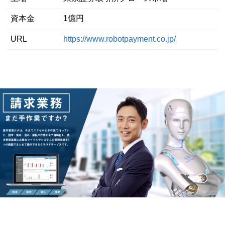
資本金
1億円
URL
https://www.robotpayment.co.jp/